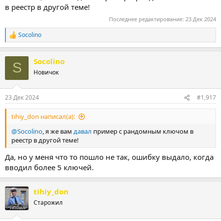
в реестр в другой теме!
Последнее редактирование:
23 Дек 2024
Socolino
Р
е
а
Socolino
к
S
ц
Новичок
и
и
:
23 Дек 2024
#1,917
tihiy_don написал(а):
@Socolino
, я же вам
давал
пример с рандомным ключом в
реестр в другой теме!
Да, но у меня что то пошло не так, ошибку выдало, когда
вводил более 5 ключей.
tihiy_don
Старожил