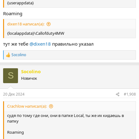
{userappdata}
Roaming
dixen18 написал(а):
{localappdata}\Callofduty4MW
тут же тебе
@dixen18
правильно указал
Socolino
Р
е
а
Socolino
к
S
ц
Новичок
и
и
:
20 Дек 2024
#1,908
Crachlow написал(а):
судя по тому где они, они в папке Local, ты же их кидаешь в
папку
Roaming