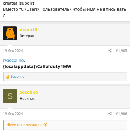
createallsubdirs
Вместо "C:\Users\Пользователь\ чтобы имя не вписывать
?
dixen18
Ветеран
19 Дек 2024
#1,905
@Socolino
,
{localappdata}\Callofduty4MW
Socolino
Р
е
а
Socolino
к
S
ц
Новичок
и
и
:
19 Дек 2024
#1,906
dixen18 написал(а):