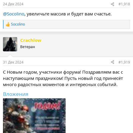
24 Дек 2024
#1,918
@Socolino
, увеличьте массив и будет вам счастье.
Socolino
Р
е
а
Crachlow
к
ц
Ветеран
и
и
:
31 Дек 2024
#1,919
С Новым годом, участники форума! Поздравляем вас с
наступающим праздником! Пусть новый год принесёт
много радостных моментов и интересных событий.
Вложения