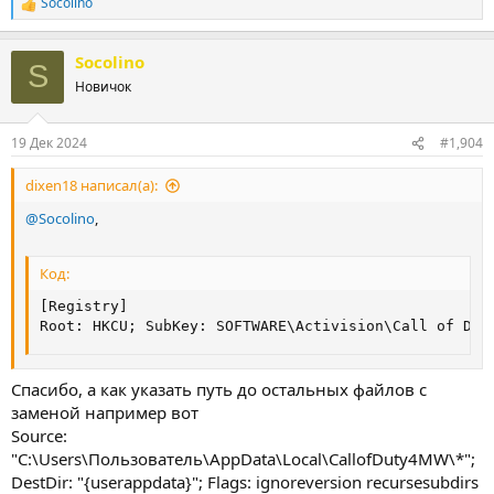
Socolino
Р
е
а
Socolino
к
S
ц
Новичок
и
и
:
19 Дек 2024
#1,904
dixen18 написал(а):
@Socolino
,
Код:
[Registry]

Root: HKCU; SubKey: SOFTWARE\Activision\Call of Dut
Спасибо, а как указать путь до остальных файлов с
заменой например вот
Source:
"C:\Users\Пользователь\AppData\Local\CallofDuty4MW\*";
DestDir: "{userappdata}"; Flags: ignoreversion recursesubdirs