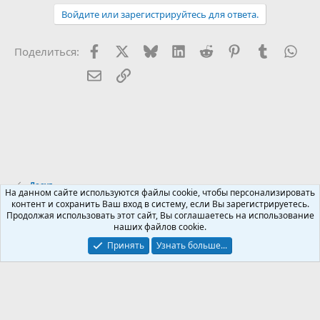
ц
Войдите или зарегистрируйтесь для ответа.
и
и
:
Facebook
X (Twitter)
Bluesky
LinkedIn
Reddit
Pinterest
Tumblr
Wha
Поделиться:
Электронная почта
Ссылка
Досуг
На данном сайте используются файлы cookie, чтобы персонализировать
контент и сохранить Ваш вход в систему, если Вы зарегистрируетесь.
Продолжая использовать этот сайт, Вы соглашаетесь на использование
Russian (RU)
наших файлов cookie.
Обратная связь
Условия и правила
Принять
Узнать больше...
Политика конфиденциальности
Помощь
R
S
S