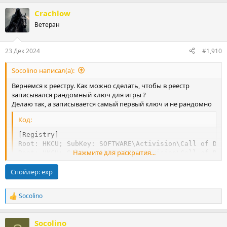
Crachlow
Ветеран
23 Дек 2024
#1,910
Socolino написал(а):
Вернемся к реестру. Как можно сделать, чтобы в реестр
записывался рандомный ключ для игры ?
Делаю так, а записывается самый первый ключ и не рандомно
Код:
[Registry]

Root: HKCU; SubKey: SOFTWARE\Activision\Call of Dut
Нажмите для раскрытия...
Root: HKCU; SubKey: SOFTWARE\Activision\Call of Dut
Root: HKCU; SubKey: SOFTWARE\Activision\Call of Dut
Спойлер:
Root: HKCU; SubKey: SOFTWARE\Activision\Call of Dut
exp
Socolino
Р
е
а
Socolino
к