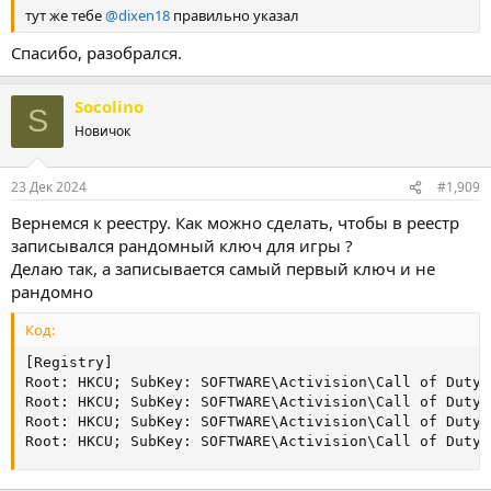
тут же тебе
@dixen18
правильно указал
Спасибо, разобрался.
Socolino
S
Новичок
23 Дек 2024
#1,909
Вернемся к реестру. Как можно сделать, чтобы в реестр
записывался рандомный ключ для игры ?
Делаю так, а записывается самый первый ключ и не
рандомно
Код:
[Registry]

Root: HKCU; SubKey: SOFTWARE\Activision\Call of Duty 
Root: HKCU; SubKey: SOFTWARE\Activision\Call of Duty 
Root: HKCU; SubKey: SOFTWARE\Activision\Call of Duty 
Root: HKCU; SubKey: SOFTWARE\Activision\Call of Duty 