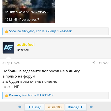
8a50ffae64e7f229d652b9c4589e5ad0.jpg
198.8 KB · Просмотры: 7
Socolino
,
tihiy_don
,
Krinkels
и ещё 1 человек
Р
е
а
audiofeel
к
ц
Ветеран
и
и
:
31 Дек 2024
#1,920
Побольше задавайте вопросов не в личку
а прямо на форум
это будет всем очень полезно
всех с НГ
Krinkels
,
Socolino
и
МАКСИМ17
Р
е
а
First
Last
Назад
96 из 100
Вперёд
к