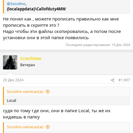
@Socolino
,
{localappdata}\Callofduty4MW
Не понял как , можете прописать правильно как мне
прописать в скрипте это ?
Надо чтобы эти файлы скопировались, а потом после
установки они в этой папке появились
Последнее редактирование:
19 Дек 2024
Crachlow
Ветеран
20 Дек 2024
#1,907
Socolino написал(а):
Local
судя по тому где они, они в папке Local, ты же их
кидаешь в папку
Socolino написал(а):