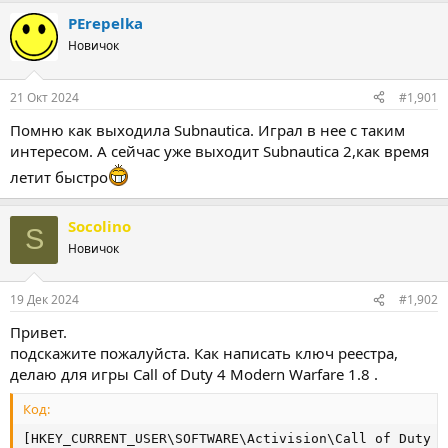
т
т
PErepelka
о
а
Новичок
р
н
т
а
е
ч
21 Окт 2024
#1,901
м
а
ы
л
Помню как выходила Subnautica. Играл в нее с таким
а
интересом. А сейчас уже выходит Subnautica 2,как время
летит быстро
Socolino
S
Новичок
19 Дек 2024
#1,902
Привет.
подскажите пожалуйста. Как написать ключ реестра,
делаю для игры Call of Duty 4 Modern Warfare 1.8 .
Код:
[HKEY_CURRENT_USER\SOFTWARE\Activision\Call of Duty 4]