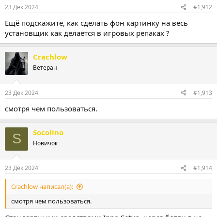
:
23 Дек 2024
#1,912
  Result := Random((Min + Random(Max) - 1));

  Randomize;

Ещё подскажите, как сделать фон картинку на весь
end;

установщик как делается в игровых репаках ?
function GetRandomKey(): String;

var

Crachlow
  Count, RandomNumber: Integer;

Ветеран
begin

  GameKey:=[

            '46052235-1684-914F-91AA-9C3650CE82D6',

23 Дек 2024
#1,913
            '0520B712-1F80-7C43-A3AB-558D536616CB',

            '07EEF858-F35C-304F-A8E5-ABE1330C67D7',

смотря чем пользоваться.
            '9F213643-9B5B-CE40-B8B8-3F9FD205AA29'

           ];

  Count:=GetArrayLength(GameKey);

Socolino
S
  RandomNumber := RandomRange(1, Count);

Новичок
  Result:=GameKey[Random(Count)];

end;

23 Дек 2024
#1,914
procedure InitializeWizard;

begin

Crachlow написал(а):
  MsgBox('Случайный GUID: ' + GetRandomKey, mbInform
  RegWriteStringValue(HKEY_CURRENT_USER, 'SOFTWARE\
смотря чем пользоваться.
end;