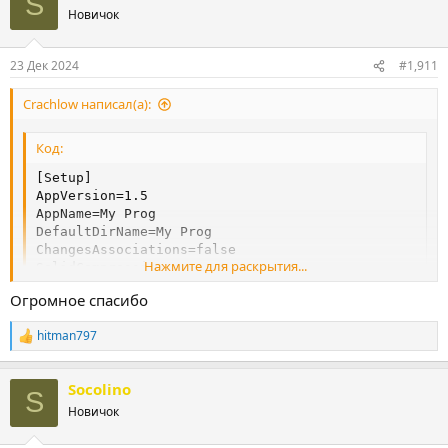
S
ц
Новичок
и
и
:
23 Дек 2024
#1,911
Crachlow написал(а):
Код:
[Setup]

AppVersion=1.5

AppName=My Prog

DefaultDirName=My Prog

ChangesAssociations=false

Нажмите для раскрытия...
SolidCompression=no

OutputDir=.

Огромное спасибо
OutputBaseFilename=alert

hitman797
Р
е
[Code]

а
var

Socolino
к
GameKey: TArrayOfstring;

S
ц
Новичок
и
function RandomRange(Min, Max: Integer): Integer;

и
begin
