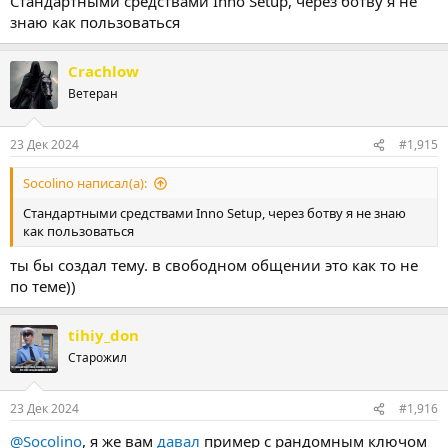
Стандартными средствами Inno Setup, через ботву я не
знаю как пользоваться
Crachlow
Ветеран
23 Дек 2024
#1,915
Socolino написал(а):
Стандартными средствами Inno Setup, через ботву я не знаю
как пользоваться
ты бы создал тему. в свободном общении это как то не
по теме))
tihiy_don
Старожил
23 Дек 2024
#1,916
@Socolino
, я же вам
давал
пример с рандомным ключом