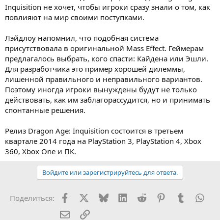
Inquisition не хочет, чтобы игроки сразу знали о том, как
повлияют на мир своими поступками.
Лэйдлоу напомнил, что подобная система
присутствовала в оригинальной Mass Effect. Геймерам
предлагалось выбрать, кого спасти: Кайдена или Эшли.
Для разработчика это пример хорошей дилеммы,
лишенной правильного и неправильного вариантов.
Поэтому иногда игроки вынуждены будут не только
действовать, как им заблагорассудится, но и принимать
спонтанные решения.
Релиз Dragon Age: Inquisition состоится в третьем
квартале 2014 года на PlayStation 3, PlayStation 4, Xbox
360, Xbox One и ПК.
Войдите или зарегистрируйтесь для ответа.
Facebook
X (Twitter)
Bluesky
LinkedIn
Reddit
Pinterest
Tumblr
Wha
Поделиться:
Электронная почта
Ссылка