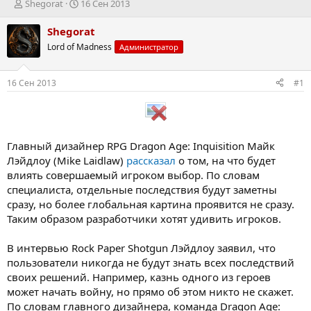
А
Д
Shegorat
16 Сен 2013
в
а
т
т
Shegorat
о
а
Lord of Madness
Администратор
р
н
т
а
е
ч
16 Сен 2013
#1
м
а
ы
л
а
Главный дизайнер RPG Dragon Age: Inquisition Майк
Лэйдлоу (Mike Laidlaw)
рассказал
о том, на что будет
влиять совершаемый игроком выбор. По словам
специалиста, отдельные последствия будут заметны
сразу, но более глобальная картина проявится не сразу.
Таким образом разработчики хотят удивить игроков.
В интервью Rock Paper Shotgun Лэйдлоу заявил, что
пользователи никогда не будут знать всех последствий
своих решений. Например, казнь одного из героев
может начать войну, но прямо об этом никто не скажет.
По словам главного дизайнера, команда Dragon Age: