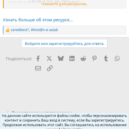
using vfxrec
4.85 GB (5,215,404,338 bytes)
Нажмите для раскрытия...
using metro-vfx-unpacker
5.29 GB (5,690,004,897 bytes)
That's all I can do for now
Узнать больше об этом ресурсе...
Extracted 3 files, 5,215,404,078 =>...
sanekbest1
,
Winst@n
и
xatab
Р
е
а
Войдите или зарегистрируйтесь для ответа.
к
ц
и
Facebook
X (Twitter)
Bluesky
LinkedIn
Reddit
Pinterest
Tumblr
Wha
Поделиться:
и
:
Электронная почта
Ссылка
Прекомпрессоры и препроцессоры
На данном сайте используются файлы cookie, чтобы персонализировать
контент и сохранить Ваш вход в систему, если Вы зарегистрируетесь.
Продолжая использовать этот сайт, Вы соглашаетесь на использование
Russian (RU)