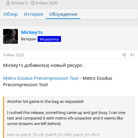
А
Д
Mickey1s
9 Июн 2020
в
а
Обзор
т
История
т
Обсуждение
о
а
р
н
т
а
Mickey1s
е
ч
Ветеран
Модератор
м
а
ы
л
а
9 Июн 2020
#1
Mickey1s добавил(а) новый ресурс:
Metro Exodus Precompression Tool
- Metro Exodus
Precompression Tool
Another lz4 game in the bag as requested
I rushed this release, something came up and got busy. I ran one
test and compared it with metro-vfx-unpacker and it seems like
some streams are left behind.
test on patch_01.vfx (patch_01.vfs0, patch_01.vfs1):