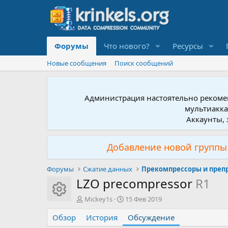
Форумы
Что нового?
Ресурсы
Новые сообщения
Поиск сообщений
Администрация настоятельно рекомен
мультиакка
Аккаунты, 
Добавление новой группы 
Форумы
Сжатие данных
Прекомпрессоры и преп
LZO precompressor
R1
Иконка ресурса
А
Д
Mickey1s
15 Фев 2019
в
а
Обзор
т
История
т
Обсуждение
о
а