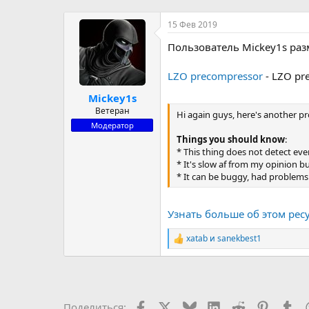
р
н
т
а
15 Фев 2019
е
ч
Пользователь Mickey1s раз
м
а
ы
л
а
LZO precompressor
- LZO pr
Mickey1s
Ветеран
Hi again guys, here's another p
Модератор
Things you should know
:
* This thing does not detect eve
* It's slow af from my opinion but
* It can be buggy, had problems s
Узнать больше об этом ресу
xatab
и
sanekbest1
Р
е
а
к
ц
и
Facebook
X (Twitter)
Bluesky
LinkedIn
Reddit
Pinteres
Tu
Поделиться: