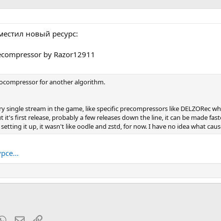
местил новый ресурс:
ecompressor by Razor12911
rocompressor for another algorithm.
ry single stream in the game, like specific precompressors like DELZORec whe
 it's first release, probably a few releases down the line, it can be made faste
etting it up, it wasn't like oodle and zstd, for now. I have no idea what cause
рсе...
t
mblr
WhatsApp
Электронная почта
Ссылка