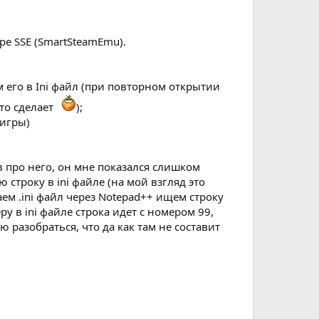
е SSE (SmartSteamEmu).
 его в Ini файл (при повторном открытии
-то сделает
);
 игры)
ав про него, он мне показался слишком
строку в ini файле (на мой взгляд это
ем .ini файл через Notepad++ ищем строку
у в ini файле строка идет с номером 99,
разобраться, что да как там не составит