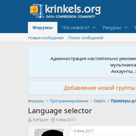
Форумы
Что нового?
Ресурсы
Новые сообщения
Поиск сообщений
Администрация настоятельно рекомен
мультиакка
Аккаунты, 
Добавление новой группы 
Форумы
Программирование
Delphi
Примеры дл
Language selector
А
Д
ExPlayer
9 Фев 2017
в
а
т
т
9 Фев 2017
о
а