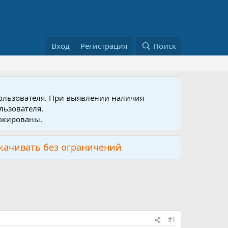
Вход
Регистрация
Поиск
пользователя. При выявлении наличия
льзователя.
локированы.
скачивать без ограничений
#1