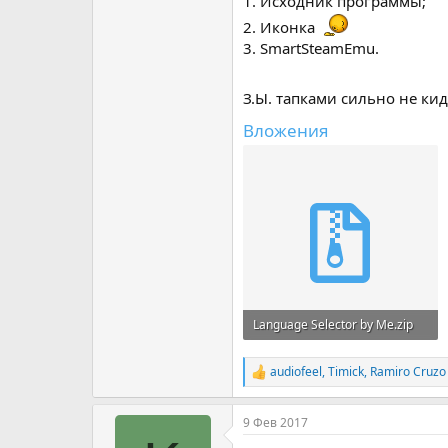
1. Исходник программы;
2. Иконка
3. SmartSteamEmu.
З.Ы. тапками сильно не кид
Вложения
Language Selector by Me.zip
1.1 MB · Просмотры: 138
audiofeel
,
Timick
,
Ramiro Cruzo
Р
е
а
9 Фев 2017
к
ц