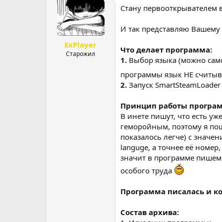
Стану первооткрывателем в 
р
н
т
а
е
ч
И так представляю Вашему 
м
а
ExPlayer
ы
л
Что делает программа:
а
Старожил
1.
Выбор языка (можно само
программы язык НЕ считывае
2.
Запуск SmartSteamLoader
Принцип работы програ
В инете пишут, что есть уж
геморойным, поэтому я пош
показалось легче) с значен
languge, а точнее её номер
значит в программе пишем 
особого труда
Программа писалась и ко
Состав архива: