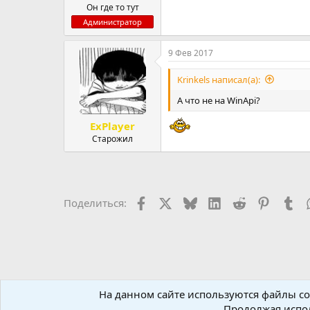
Он где то тут
Администратор
9 Фев 2017
Krinkels написал(а):
А что не на WinApi?
ExPlayer
Старожил
Facebook
X (Twitter)
Bluesky
LinkedIn
Reddit
Pinteres
Tu
Поделиться:
На данном сайте используются файлы coo
Форумы
Программирование
Delphi
Примеры дл
Продолжая испол