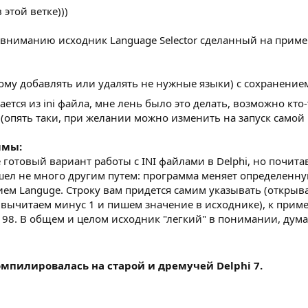
этой ветке)))
вниманию исходник Language Selector сделанный на пример
му добавлять или удалять не нужные языки) с сохранением
тся из ini файла, мне лень было это делать, возможно кто
 (опять таки, при желании можно изменить на запуск самой
ммы:
е готовый вариант работы с INI файлами в Delphi, но почит
ел не много другим путем: программа меняет определенную 
ием Languge. Строку вам придется самим указывать (открыва
, вычитаем минус 1 и пишем значение в исходнике), к пример
98. В общем и целом исходник "легкий" в понимании, думаю 
мпилировалась на старой и дремучей Delphi 7.