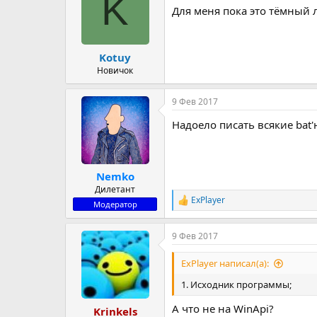
K
и
Для меня пока это тёмный 
и
:
Kotuy
Новичок
9 Фев 2017
Надоело писать всякие bat'
Nemko
Дилетант
ExPlayer
Р
Модератор
е
а
9 Фев 2017
к
ц
и
ExPlayer написал(а):
и
:
1. Исходник программы;
А что не на WinApi?
Krinkels