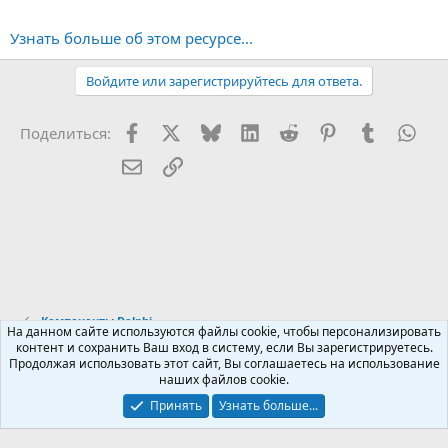
Узнать больше об этом ресурсе...
Войдите или зарегистрируйтесь для ответа.
Facebook
X (Twitter)
Bluesky
LinkedIn
Reddit
Pinterest
Tumblr
Wha
Поделиться:
Электронная почта
Ссылка
Компоненты Delphi
На данном сайте используются файлы cookie, чтобы персонализировать
контент и сохранить Ваш вход в систему, если Вы зарегистрируетесь.
Продолжая использовать этот сайт, Вы соглашаетесь на использование
Russian (RU)
наших файлов cookie.
Обратная связь
Условия и правила
Принять
Узнать больше...
Политика конфиденциальности
Помощь
R
S
S