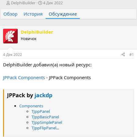
А
Д
DelphiBuilder
4 Дек 2022
в
а
Обзор
т
История
т
Обсуждение
о
а
р
н
т
а
DelphiBuilder
е
ч
Новичок
м
а
ы
л
а
4 Дек 2022
#1
DelphiBuilder добавил(а) новый ресурс:
JPPack Components
- JPPack Components
JPPack by
jackdp
Components
TJppPanel
TJppBasicPanel
TJppSimplePanel
TJppFlipPanel
...