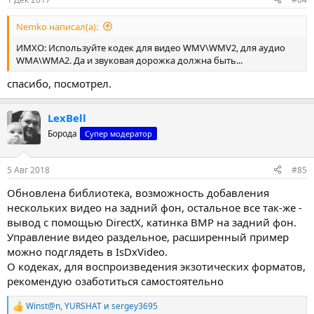
Nemko написал(а):
ИМХО: Используйте кодек для видео WMV\WMV2, для аудио
WMA\WMA2. Да и звуковая дорожка должна быть...
спасибо, посмотрел.
LexBell
Борода
Супер модератор
5 Авг 2018
#85
Обновлена библиотека, возможность добавления
нескольких видео на задний фон, остальное все так-же -
вывод с помощью DirectX, катинка BMP на задний фон.
Управление видео раздельное, расширенный пример
можно подглядеть в IsDxVideo.
О кодеках, для воспроизведения экзотических форматов,
рекомендую озаботиться самостоятельно
Winst@n
,
YURSHAT
и
sergey3695
Р