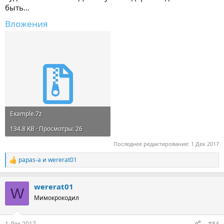
быть...
Вложения
Example.7z
134.8 KB · Просмотры: 26
Последнее редактирование:
1 Дек 2017
papas-a
и
wererat01
Р
е
а
wererat01
к
W
ц
Мимокрокодил
и
и
:
1 Дек 2017
#84