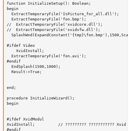
function InitializeSetup(): Boolean;

begin

  ExtractTemporaryFile('IsPicture_for_all.dll');

  ExtractTemporaryFile('fon.bmp');

//  ExtractTemporaryFile('xvidcore.dll');

//  ExtractTemporaryFile('xvidvfw.dll');

  SplashWnd(ExpandConstant('{tmp}\fon.bmp'),1500,Scal
#ifdef Video

    XvidInstall;

  ExtractTemporaryFile('fon.avi');

#endif

  EndSplash(1500,1000);

  Result:=True;

end;

procedure InitializeWizard();

begin

#ifdef XvidModul

XvidInstall;          // ????????? ??????????? Xvid

#endif
