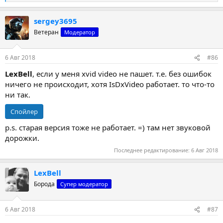
е
а
sergey3695
к
ц
Ветеран
Модератор
и
и
:
6 Авг 2018
#86
LexBell
, если у меня xvid video не пашет. т.е. без ошибок
ничего не происходит, хотя IsDxVideo работает. то что-то
ни так.
Спойлер
p.s. старая версия тоже не работает. =) там нет звуковой
дорожки.
Последнее редактирование:
6 Авг 2018
LexBell
Борода
Супер модератор
6 Авг 2018
#87