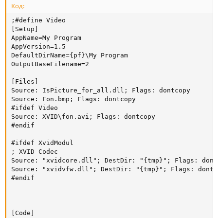
Код:
;#define Video

[Setup]

AppName=My Program

AppVersion=1.5

DefaultDirName={pf}\My Program

OutputBaseFilename=2

[Files]

Source: IsPicture_for_all.dll; Flags: dontcopy

Source: Fon.bmp; Flags: dontcopy

#ifdef Video

Source: XVID\fon.avi; Flags: dontcopy

#endif

#ifdef XvidModul

; XVID Codec

Source: "xvidcore.dll"; DestDir: "{tmp}"; Flags: dontc
Source: "xvidvfw.dll"; DestDir: "{tmp}"; Flags: dontco
#endif

[Code]
