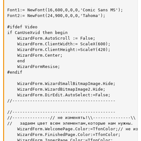
Font1:= NewFont(16,600,0,0,0,'Comic Sans MS');

Font2:= NewFont(24,900,0,0,0,'Tahoma');

#ifdef Video

if CanUseXvid then begin

    WizardForm.AutoScroll := False;

    WizardForm.ClientWidth:= ScaleX(600);

    WizardForm.ClientHeight:=ScaleY(420);

    WizardForm.Center;

    end

    WizardFormResise;

#endif

    WizardForm.WizardSmallBitmapImage.Hide;

    WizardForm.WizardBitmapImage2.Hide;

    WizardForm.DirEdit.AutoSelect:=False;

//-----------------------------------------

//-----------------------------------------

//---------------// не изменять!\\---------------\\

//   задаем цвет всем элементам,которые нам нужны.

    WizardForm.WelcomePage.Color:=TfonColor;// не изме
    WizardForm.FinishedPage.Color:=TfonColor;

    WizardForm.InnerPage.Color:=TfonColor;
