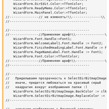
    WizardForm.DirEdit.Color:=TfonColor;

    WizardForm.ReadyMemo.Color:=TfonColor;

    WizardForm.MainPanel.Color:=TfonColor;

//---------------// не изменять!\\---------------\\

//-----------------------------------------

//-----------------------------------------

//---------------//Применяем шрифт\\---------------\\

    WizardForm.Font.Handle:=Font1;

    WizardForm.WelcomeLabel1.Font.Handle := Font2;

    WizardForm.FinishedHeadingLabel.Font.Handle := Fon
    WizardForm.PageNameLabel.Font.Handle := Font1;

    WizardForm.Font.Color:=TfontColor;

//---------------//Применяем шрифт\\---------------\\

//-----------------------------------------

//-----------------------------------------

//   Приделываем прозрачность к SelectDirBitmapImage

//   иначе, придется любоваться на красивый серый

//   квадратик вокруг изображения папки :)

    WizardForm.SelectDirBitmapImage.BackColor := clNon
    WizardForm.SelectDirBitmapImage.ReplaceColor := c
//-----------------------------------------

//   скрываем изображение с финишной страницы
