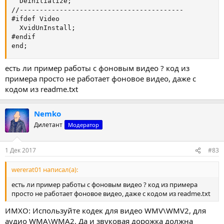
  Deinitialize;

//-----------------------------------------

#ifdef Video

  XvidUnInstall;

#endif

end;
есть ли пример работы с фоновым видео ? код из
примера просто не работает фоновое видео, даже с
кодом из readme.txt
Nemko
Дилетант
Модератор
1 Дек 2017
#83
wererat01 написал(а):
есть ли пример работы с фоновым видео ? код из примера
просто не работает фоновое видео, даже с кодом из readme.txt
ИМХО: Используйте кодек для видео WMV\WMV2, для
аудио WMA\WMA2. Да и звуковая дорожка должна