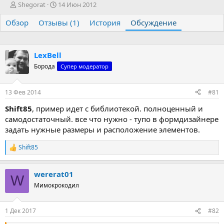
А
Д
Shegorat
14 Июн 2012
в
а
Обзор
т
Отзывы (1)
т
История
Обсуждение
о
а
р
н
т
а
LexBell
е
ч
Борода
м
а
Супер модератор
ы
л
а
13 Фев 2014
#81
Shift85
, пример идет с библиотекой. полноценный и
самодостаточный. все что нужно - тупо в формдизайнере
задать нужные размеры и расположение элементов.
Shift85
Р
е
а
wererat01
к
W
ц
Мимокрокодил
и
и
:
1 Дек 2017
#82