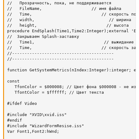
//   Прозрачность, пока, не поддерживается

//   FileName,                    // имя файла

//   Time,                            // скорость поя
//   width,                              // ширина

//   height,                            // высота

procedure EndSplash(Time1,Time2:Integer);external 'En
//  Закрываем Splash-заставку

//   Time1,                            // выжидание д
//   Time,                            // скорость зак
//-----------------------------------------

//-----------------------------------------

function GetSystemMetrics(nIndex:Integer):integer; ex
const

   TfonColor = $000008; // Цвет фона $000008 - не изме
   TfontColor = $ffffff; // Цвет тeкста

#ifdef Video

#include "XVID\xvid.iss"

#endif

#include "WizardFormResise.iss"

Var Font1,Font2:hWnd;
