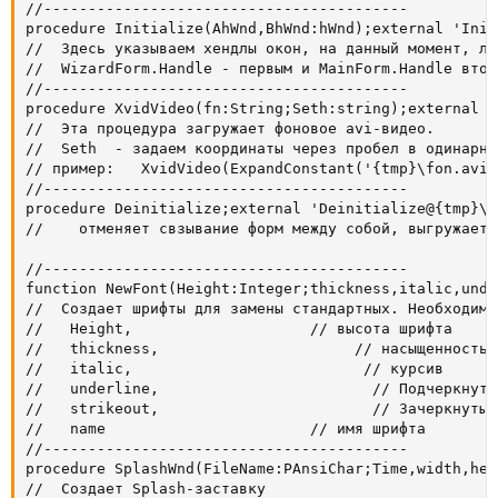
//-----------------------------------------

procedure Initialize(AhWnd,BhWnd:hWnd);external 'Init
//  Здесь указываем хендлы окон, на данный момент, лу
//  WizardForm.Handle - первым и MainForm.Handle вторы
//-----------------------------------------

procedure XvidVideo(fn:String;Seth:string);external '
//  Эта процедура загружает фоновое avi-видео.

//  Seth  - задаем координаты через пробел в одинарны
// пример:   XvidVideo(ExpandConstant('{tmp}\fon.avi'
//-----------------------------------------

procedure Deinitialize;external 'Deinitialize@{tmp}\I
//    отменяет свзывание форм между собой, выгружает в
//-----------------------------------------

function NewFont(Height:Integer;thickness,italic,unde
//  Создает шрифты для замены стандартных. Необходима
//   Height,                    // высота шрифта

//   thickness,                      // насыщенность ш
//   italic,                          // курсив

//   underline,                        // Подчеркнутый
//   strikeout,                        // Зачеркнутый

//   name                       // имя шрифта

//-----------------------------------------

procedure SplashWnd(FileName:PAnsiChar;Time,width,hei
//  Создает Splash-заставку
