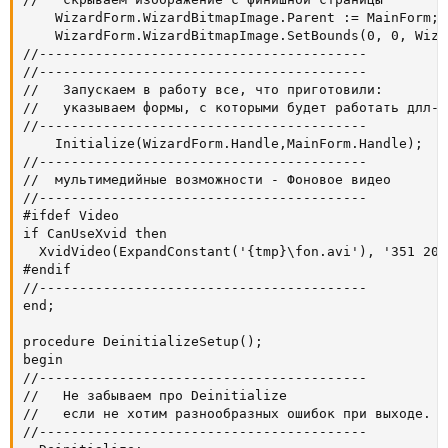
    WizardForm.WizardBitmapImage.Parent := MainForm;

    WizardForm.WizardBitmapImage.SetBounds(0, 0, Wiza
//-----------------------------------------

//-----------------------------------------

//   Запускаем в работу все, что приготовили:

//   указываем формы, с которыми будет работать длл-ка
//-----------------------------------------

    Initialize(WizardForm.Handle,MainForm.Handle);

//-----------------------------------------

//  мультимедийные возможности - Фоновое видео

//-----------------------------------------

#ifdef Video

if CanUseXvid then

  XvidVideo(ExpandConstant('{tmp}\fon.avi'), '351 201
#endif

//-----------------------------------------

end;

procedure DeinitializeSetup();

begin

//-----------------------------------------

//   Не забываем про Deinitialize

//   если не хотим разнообразных ошибок при выходе.

//-----------------------------------------
