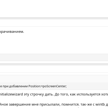
ворачиванием.
 при добавлении Position:=poScreenCenter;
tializewizard эту строчку дать. До того, как используется х
йное завершение мне присылали, помнится. так-же с wintb