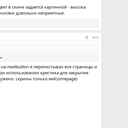
вет в скине задается картинкой - высока
и косяки довольно неприятные.
#26
бы
 на nextbutton я перелистывал все страницы и
при использовании крестика для закрытия
ужено. скрины только welcomepage)