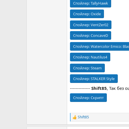
Спойлер:
TallyHawk
Спойлер:
Oxide
Спойлер:
VentZer02
Спойлер:
ConcaveD
Спойлер:
Watercolor Emico: Bla
Спойлер:
Nautilus4
Спойлер:
Steam
Спойлер:
STALKER Style
--------------
Shift85
, Так без
Спойлер:
Скрипт
Shift85
Р
е
а