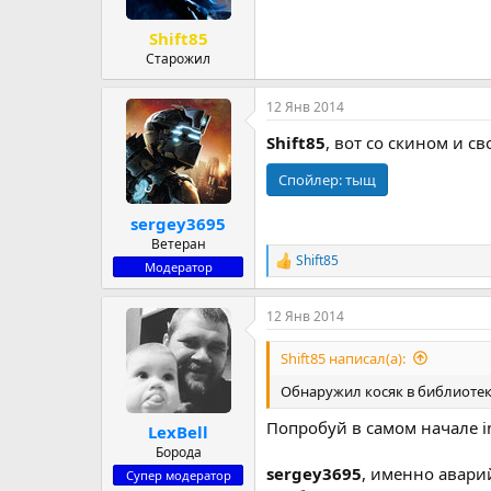
Shift85
Старожил
12 Янв 2014
Shift85
, вот со скином и с
Спойлер:
тыщ
sergey3695
Ветеран
Shift85
Р
Модератор
е
а
12 Янв 2014
к
ц
и
Shift85 написал(а):
и
:
Обнаружил косяк в библиотеке
Попробуй в самом начале ini
LexBell
Борода
sergey3695
, именно авари
Супер модератор