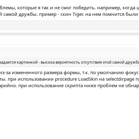
блемы, которые я так и не смог победить. например, когда ц
ой самой дружбы. пример - скин Tiger. на нем помнится был
 задается картинкой - высока вероятность отсутствия этой самой друж
из-за измененного размера формы, т.к. по умолчанию фокус
ы. при использовании procedure LoadSkin на selectdirpage 
арийно. при использование скрипта ниже проблем не обнар