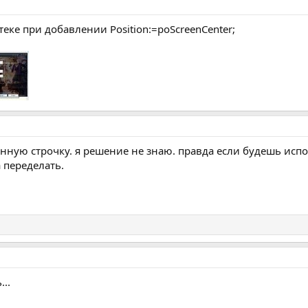
еке при добавлении Position:=poScreenCenter;
данную строчку. я решение не знаю. правда если будешь исп
а переделать.
...