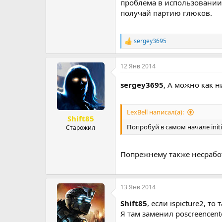
проблема в использовани
получай партию глюков.
sergey3695
Р
е
а
12 Янв 2014
к
ц
и
sergey3695
, А можно как 
и
:
LexBell написал(а):
Shift85
Попробуй в самом начале initi
Старожил
Попрежнему также несработ
13 Янв 2014
Shift85
, если ispicture2, 
Я там заменил poscreencent