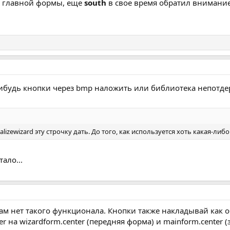
и главной формы, еще
south
в свое время обратил внимание,
нибудь кнопки через bmp наложить или библиотека непотдер
alizewizard эту строчку дать. До того, как используется хоть какая-ли
ало...
то там нет такого функционала. Кнопки также накладывай как 
er на wizardform.center (передняя форма) и mainform.center 