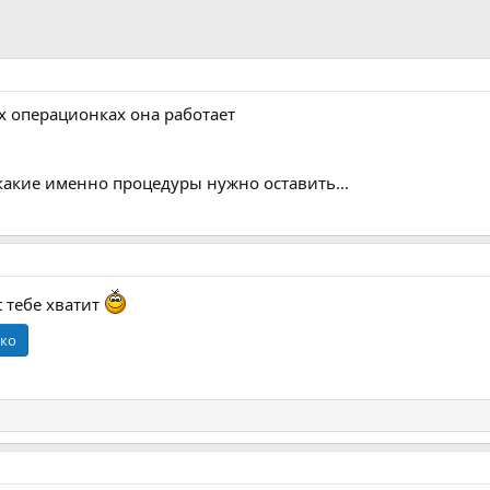
х операционках она работает
 какие именно процедуры нужно оставить...
t тебе хватит
ько