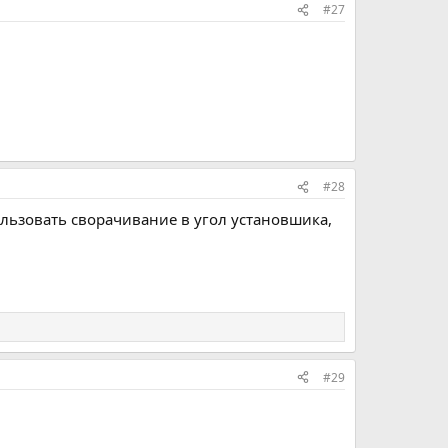
#27
#28
ользовать сворачивание в угол установшика,
#29