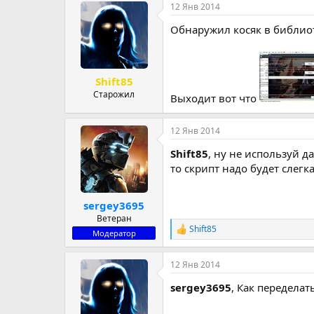
12 Янв 2014
к
ц
Обнаружил косяк в библиот
и
и
:
Shift85
Старожил
Выходит вот что
12 Янв 2014
Shift85
, ну не используй 
то скрипт надо будет слегк
sergey3695
Ветеран
Shift85
Р
Модератор
е
а
12 Янв 2014
к
ц
sergey3695
, Как переделать
и
и
: