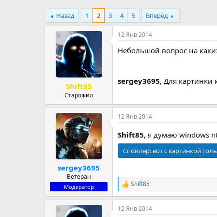
р
н
Назад
т
1
2
3
а
4
5
Вперёд
е
ч
м
а
12 Янв 2014
ы
л
Небольшой вопрос на каки
а
sergey3695
, Для картинки
Shift85
Старожил
12 Янв 2014
Shift85
, я думаю windows n
Спойлер:
вот с картинкой тол
sergey3695
Ветеран
Shift85
Р
Модератор
е
а
12 Янв 2014
к