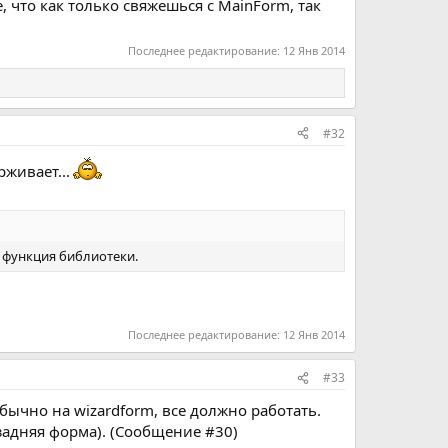
 что как только свяжешься с MainForm, так
Последнее редактирование:
12 Янв 2014
#32
живает...
бо функция библиотеки.
Последнее редактирование:
12 Янв 2014
#33
обычно на wizardform, все должно работать.
(задняя форма). (Сообщение #30)