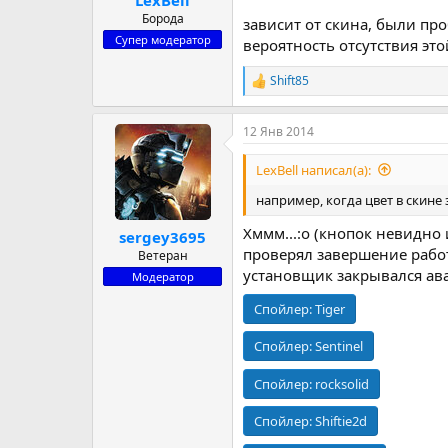
Борода
зависит от скина, были про
Супер модератор
вероятность отсутствия эт
Shift85
Р
е
а
12 Янв 2014
к
ц
и
LexBell написал(а):
и
:
например, когда цвет в скине
Хммм...:o (кнопок невидно 
sergey3695
проверял завершение работ
Ветеран
установщик закрывался ав
Модератор
Спойлер:
Tiger
Спойлер:
Sentinel
Спойлер:
rocksolid
Спойлер:
Shiftie2d