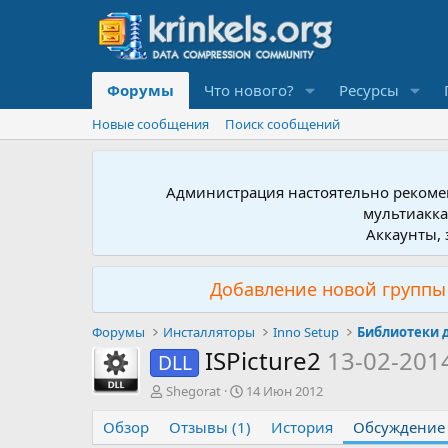
Форумы
Что нового?
Ресурсы
Новые сообщения
Поиск сообщений
Администрация настоятельно рекомен
мультиакка
Аккаунты, 
Добавление новой группы 
Форумы
Инсталляторы
Inno Setup
Библиотеки д
ISPicture2
13-02-201
DLL
А
Д
Shegorat
14 Июн 2012
в
а
Обзор
т
Отзывы (1)
т
История
Обсуждение
о
а