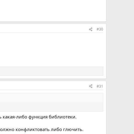
#30
#31
оть какая-либо функция библиотеки.
 должно конфликтовать либо глючить.