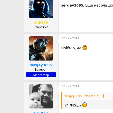
ц
и
sergey3695
, Еще небольшой
и
:
Shift85
Старожил
12 Янв 2014
Shift85
, да.
sergey3695
Ветеран
Модератор
12 Янв 2014
sergey3695 написал(а):
Shift85
, да.
LexBell