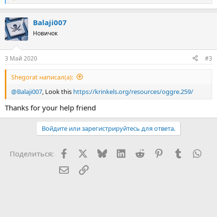
е
а
Balaji007
к
ц
Новичок
и
и
:
3 Май 2020
#3
Shegorat написал(а):
@Balaji007
, Look this
https://krinkels.org/resources/oggre.259/
Thanks for your help friend
Войдите или зарегистрируйтесь для ответа.
Facebook
X (Twitter)
Bluesky
LinkedIn
Reddit
Pinterest
Tumblr
Wha
Поделиться:
Электронная почта
Ссылка