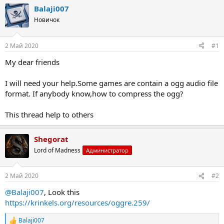
т
т
Balaji007
о
а
Новичок
р
н
т
а
е
ч
2 Май 2020
#1
м
а
ы
л
My dear friends
а
I will need your help.Some games are contain a ogg audio file
format. If anybody know,how to compress the ogg?
This thread help to others
Shegorat
Lord of Madness
Администратор
2 Май 2020
#2
@Balaji007
, Look this
https://krinkels.org/resources/oggre.259/
Balaji007
Р