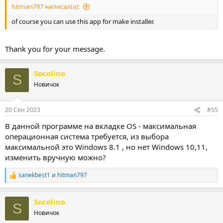
hitman797 написал(а):
of course you can use this app for make installer.
Thank you for your message.
Socolino
S
Новичок
20 Сен 2023
#55
В данной программе на вкладке OS - максимальная
операционная система требуется, из выбора
максимальной это Windows 8.1 , но нет Windows 10,11,
изменить вручную можно?
sanekbest1
и
hitman797
Р
е
а
Socolino
к
S
ц
Новичок
и