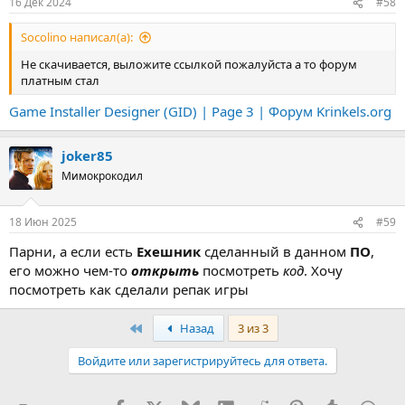
16 Дек 2024
#58
Socolino написал(а):
Не скачивается, выложите ссылкой пожалуйста а то форум
платным стал
Game Installer Designer (GID) | Page 3 | Форум Krinkels.org
joker85
Мимокрокодил
18 Июн 2025
#59
Парни, а если есть
Ехешник
сделанный в данном
ПО
,
его можно чем-то
открыть
посмотреть
код
. Хочу
посмотреть как сделали репак игры
First
Назад
3 из 3
Войдите или зарегистрируйтесь для ответа.