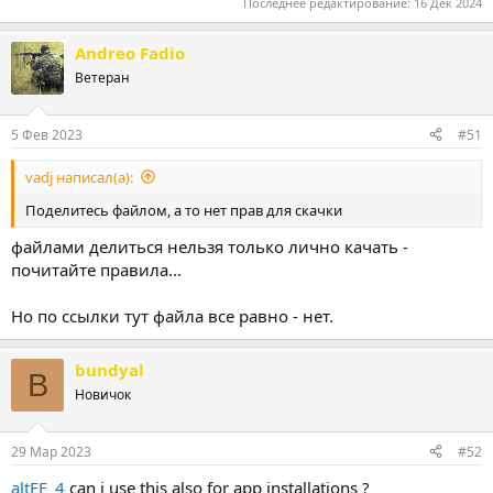
Последнее редактирование:
16 Дек 2024
Andreo Fadio
Ветеран
5 Фев 2023
#51
vadj написал(а):
Поделитесь файлом, а то нет прав для скачки
файлами делиться нельзя только лично качать -
почитайте правила...
Но по ссылки тут файла все равно - нет.
bundyal
B
Новичок
29 Мар 2023
#52
altEF_4
can i use this also for app installations ?