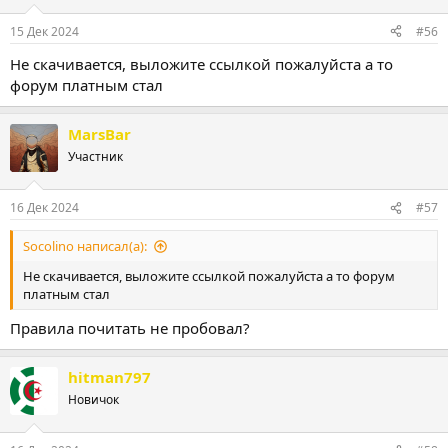
и
:
15 Дек 2024
#56
Не скачивается, выложите ссылкой пожалуйста а то
форум платным стал
MarsBar
Участник
16 Дек 2024
#57
Socolino написал(а):
Не скачивается, выложите ссылкой пожалуйста а то форум
платным стал
Правила почитать не пробовал?
hitman797
Новичок