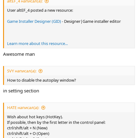
altEF_4 написал(а):
User altEF_4 posted a new resource:
Game Installer Designer (GID)
- Designer|Game installer editor
Learn more about this resource...
Awesome man
SVY написал(а):
How to disable the autoplay window?
in setting section
HATE написал(а):
Wish about hot keys (HotKey).
If possible, then by the first letter in the control panel:
ctrl/shift/alt + N (New)
ctrl/shift/alt + O (Open)