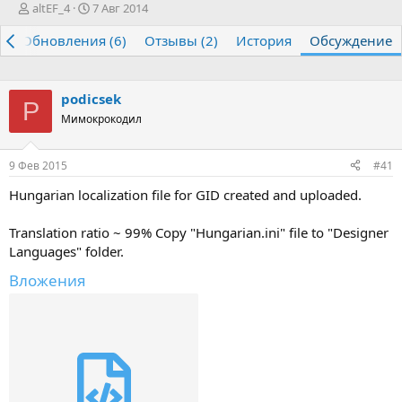
А
Д
altEF_4
7 Авг 2014
в
а
р
Обновления (6)
т
т
Отзывы (2)
История
Обсуждение
о
а
р
н
т
а
podicsek
е
ч
P
Мимокрокодил
м
а
ы
л
а
9 Фев 2015
#41
Hungarian localization file for GID created and uploaded.
Translation ratio ~ 99% Copy "Hungarian.ini" file to "Designer
Languages" folder.
Вложения