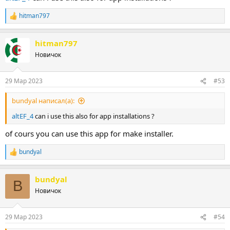
hitman797
Р
е
а
hitman797
к
ц
Новичок
и
и
:
29 Мар 2023
#53
bundyal написал(а):
altEF_4
can i use this also for app installations ?
of cours you can use this app for make installer.
bundyal
Р
е
а
bundyal
к
B
ц
Новичок
и
и
:
29 Мар 2023
#54