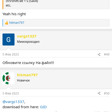
ctrl/shift/alt + S (Save)
etc.
Yeah his right
hitman797
Р
е
а
vargs1337
к
ц
Мимокрокодил
и
и
:
5 Фев 2023
#49
Обновите ссылку На файл!!!
hitman797
Новичок
5 Фев 2023
#50
@vargs1337
,
download from here:
GID