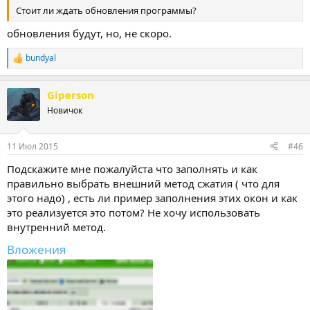
Стоит ли ждать обновления программы?
обновления будут, но, не скоро.
bundyal
Р
е
а
Giperson
к
ц
Новичок
и
и
:
11 Июл 2015
#46
Подскажите мне пожалуйста что заполнять и как
правильно выбрать внешний метод сжатия ( что для
этого надо) , есть ли пример заполнения этих окон и как
это реализуется это потом? Не хочу использовать
внутренний метод.
Вложения