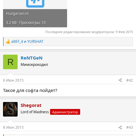
Hungarian.ini
3.2 KB · Просмотры: 10
Последнее редактирование модератором:
9 Фев 2015
altEF_4
и
YURSHAT
Р
е
а
ReNTGeN
к
R
ц
Мимокрокодил
и
и
:
6 Июн 2015
#42
Такое для софта пойдет?
Shegorat
Lord of Madness
Администратор
8 Июн 2015
#43