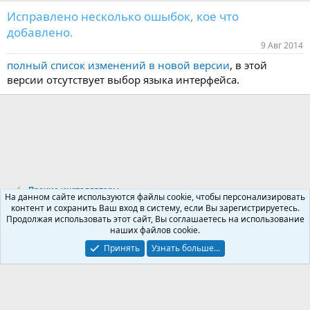
Исправлено несколько ошыбок, кое что
добавлено.
9 Авг 2014
полный список изменений в новой версии
, в этой
версии отсутствует выбор языка интерфейса.
Прочие инсталляторы
На данном сайте используются файлы cookie, чтобы персонализировать
контент и сохранить Ваш вход в систему, если Вы зарегистрируетесь.
Продолжая использовать этот сайт, Вы соглашаетесь на использование
Russian (RU)
наших файлов cookie.
Обратная связь
Условия и правила
Принять
Узнать больше...
Политика конфиденциальности
Помощь
R
S
S