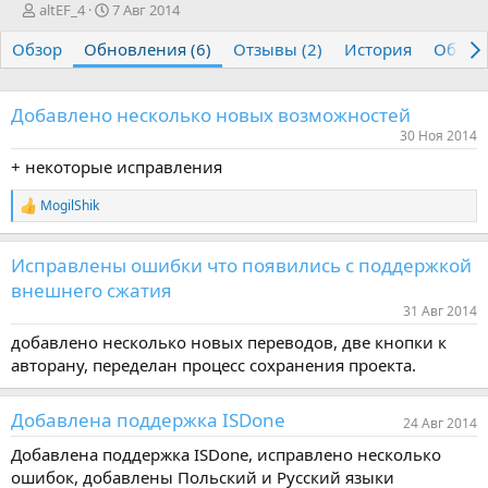
А
Д
altEF_4
7 Авг 2014
в
а
Обзор
т
Обновления (6)
т
Отзывы (2)
История
Обсуж
о
а
р
с
о
Добавлено несколько новых возможностей
з
30 Ноя 2014
д
+ некоторые исправления
а
н
и
MogilShik
Р
я
е
а
Исправлены ошибки что появились с поддержкой
к
ц
внешнего сжатия
и
31 Авг 2014
и
:
добавлено несколько новых переводов, две кнопки к
авторану, переделан процесс сохранения проекта.
Добавлена поддержка ISDone
24 Авг 2014
Добавлена поддержка ISDone, исправлено несколько
ошибок, добавлены Польский и Русский языки