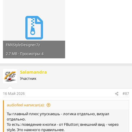
FMXStyleDesigner.7z
2.7 MB · Просмотры: 4
Salamandra
Участник
16 Май 2026
#87
audiofeel написал(а):
Ты главный плюс упускаешь - логика отдельно, визуал
отдельно.
То есть: поведение кнопки - от FButton; внешний вид - через
style. Это намного правильнее.