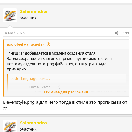
Salamandra
Участник
18 Май 2026
#99
audiofeel написал(а):
"пнгшка" добавляется в момент создания стиля.
Затем сохраняется картинка прямо внутри самого стиля,
поэтому отдельного .png файла нет, он внутри в виде
примерно
code_language.pascal:
        Data.Path = {

Нажмите для раскрытия...
          1000000000000000EC5170400000484101000000DC
          2B4AA5410000484102000000DCF9A7419EA0424102
Elevenstyle.png а для чего тогда в стиле это прописывают
          02000000DCF9A741625F3541020000002B4AA54100
??
          0000304101000000EC517040000030410200000072
          EC514040625F354102000000EC51404000003C4102
          0200000072CF55400000484102000000EB51704000
Salamandra
          00004841}
Участник