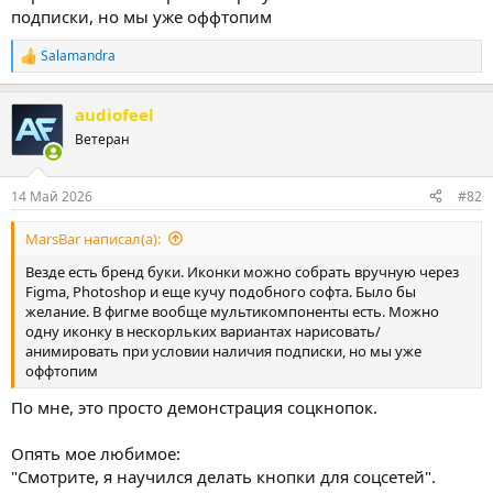
подписки, но мы уже оффтопим
Salamandra
Р
е
а
audiofeel
к
ц
Ветеран
и
и
:
14 Май 2026
#82
MarsBar написал(а):
Везде есть бренд буки. Иконки можно собрать вручную через
Figma, Photoshop и еще кучу подобного софта. Было бы
желание. В фигме вообще мультикомпоненты есть. Можно
одну иконку в нескорльких вариантах нарисовать/
анимировать при условии наличия подписки, но мы уже
оффтопим
По мне, это просто демонстрация соцкнопок.
Опять мое любимое:
"Смотрите, я научился делать кнопки для соцсетей".