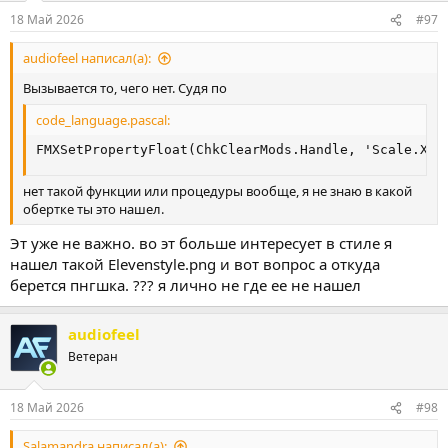
18 Май 2026
#97
audiofeel написал(а):
Вызывается то, чего нет. Судя по
code_language.pascal:
FMXSetPropertyFloat(ChkClearMods.Handle, 'Scale.X',
нет такой функции или процедуры вообще, я не знаю в какой
обертке ты это нашел.
Эт уже не важно. во эт больше интересует в стиле я
нашел такой Elevenstyle.png и вот вопрос а откуда
берется пнгшка. ??? я лично не где ее не нашел
audiofeel
Ветеран
18 Май 2026
#98
Salamandra написал(а):