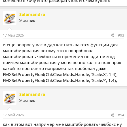
конешно я хочу и это разобрать как и с чем кушать
Salamandra
Участник
17 Май 2026
#93
и еще вопрос у вас в ддл как называются функции для
маштабирования потому что я попробовал
маштабировать чекбоксы и пременил не один метод
причем маштабирования у меня вечно кал нот кал прок
какой то постоянно например так пробовал даже
FMXSetPropertyFloat(ChkClearMods.Handle, 'Scale.X', 1.4);
FMXSetPropertyFloat(ChkClearMods.Handle, 'Scale.Y', 1.4);
Salamandra
Участник
17 Май 2026
#94
как в этом вот например мне маштабировать чекбокс ну