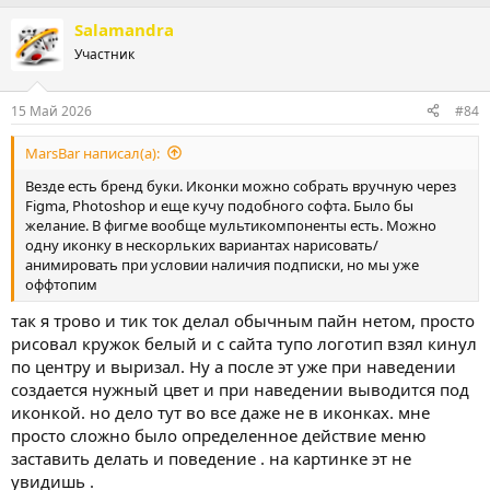
Salamandra
Участник
15 Май 2026
#84
MarsBar написал(а):
Везде есть бренд буки. Иконки можно собрать вручную через
Figma, Photoshop и еще кучу подобного софта. Было бы
желание. В фигме вообще мультикомпоненты есть. Можно
одну иконку в нескорльких вариантах нарисовать/
анимировать при условии наличия подписки, но мы уже
оффтопим
так я трово и тик ток делал обычным пайн нетом, просто
рисовал кружок белый и с сайта тупо логотип взял кинул
по центру и выризал. Ну а после эт уже при наведении
создается нужный цвет и при наведении выводится под
иконкой. но дело тут во все даже не в иконках. мне
просто сложно было определенное действие меню
заставить делать и поведение . на картинке эт не
увидишь .