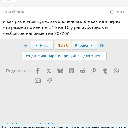
цифры, которые ты видишь - это бинарные данные картинки, а
не путь к "пнгшке".
18 Май 2026
#100
вот как пример
encodingbase64
и как раз в этом супер замороченом коде как или через
что размер поменять с 16 на 16 у радиубутонов и
чекбоксов например на 20х20?
First
Last
Назад
5 из 8
Вперёд
Войдите или зарегистрируйтесь для ответа.
Facebook
X (Twitter)
Bluesky
LinkedIn
Reddit
Pinterest
Tumblr
Wha
Поделиться:
Электронная почта
Ссылка
Библиотеки для Inno Setup
На данном сайте используются файлы cookie, чтобы персонализировать