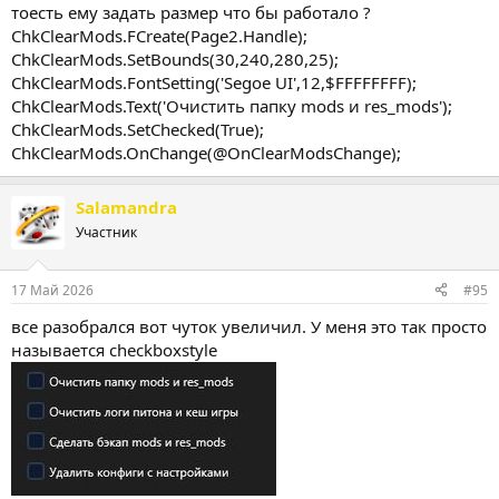
тоесть ему задать размер что бы работало ?
ChkClearMods.FCreate(Page2.Handle);
ChkClearMods.SetBounds(30,240,280,25);
ChkClearMods.FontSetting('Segoe UI',12,$FFFFFFFF);
ChkClearMods.Text('Очистить папку mods и res_mods');
ChkClearMods.SetChecked(True);
ChkClearMods.OnChange(@OnClearModsChange);
Salamandra
Участник
17 Май 2026
#95
все разобрался вот чуток увеличил. У меня это так просто
называется checkboxstyle