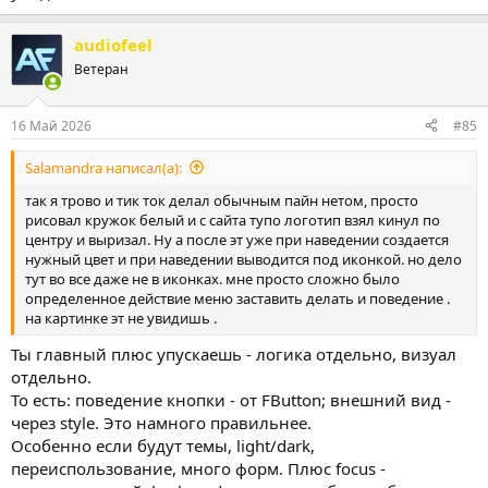
audiofeel
Ветеран
16 Май 2026
#85
Salamandra написал(а):
так я трово и тик ток делал обычным пайн нетом, просто
рисовал кружок белый и с сайта тупо логотип взял кинул по
центру и выризал. Ну а после эт уже при наведении создается
нужный цвет и при наведении выводится под иконкой. но дело
тут во все даже не в иконках. мне просто сложно было
определенное действие меню заставить делать и поведение .
на картинке эт не увидишь .
Ты главный плюс упускаешь - логика отдельно, визуал
отдельно.
То есть: поведение кнопки - от FButton; внешний вид -
через style. Это намного правильнее.
Особенно если будут темы, light/dark,
переиспользование, много форм. Плюс focus -