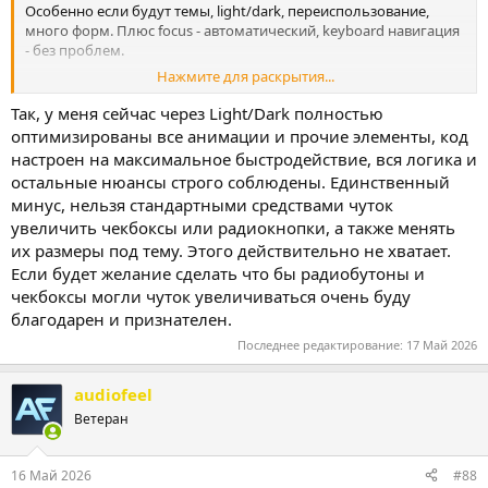
Особенно если будут темы, light/dark, переиспользование,
много форм. Плюс focus - автоматический, keyboard навигация
- без проблем.
Нажмите для раскрытия...
Если нужна супер нестандартная форма или сложная анимация
- тогда уже делать в коде.
Так, у меня сейчас через Light/Dark полностью
оптимизированы все анимации и прочие элементы, код
настроен на максимальное быстродействие, вся логика и
остальные нюансы строго соблюдены. Единственный
минус, нельзя стандартными средствами чуток
увеличить чекбоксы или радиокнопки, а также менять
их размеры под тему. Этого действительно не хватает.
Если будет желание сделать что бы радиобутоны и
чекбоксы могли чуток увеличиваться очень буду
благодарен и признателен.
Последнее редактирование:
17 Май 2026
audiofeel
Ветеран
16 Май 2026
#88