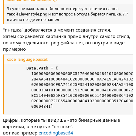
Эт уже не важно. во эт больше интересует в стиле я нашел
такой Elevenstyle.png и вот вопрос а откуда берется пнгшка. ???
я лично не где ее не нашел
"пнгшка" добавляется в момент создания стиля.
Затем сохраняется картинка прямо внутри самого стиля,
поэтому отдельного .png файла нет, он внутри в виде
примерно
code_language.pascal:
        Data.Path = {

          1000000000000000EC5170400000484101000000DCF
          2B4AA5410000484102000000DCF9A7419EA04241020
          02000000DCF9A741625F3541020000002B4AA541000
          0000304101000000EC517040000030410200000072C
          EC514040625F354102000000EC51404000003C41020
          0200000072CF55400000484102000000EB517040000
          00004841}
цифры, которые ты видишь - это бинарные данные
картинки, а не путь к "пнгшке".
вот как пример
encodingbase64