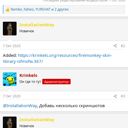
Последнее редактирование модератором:
7 Окт 2020
Nemko
,
hdneo
,
YURSHAT
и 2 других
Р
е
а
InstallationWay
к
ц
Новичок
и
и
:
7 Окт 2020
#2
Added:
https://krinkels.org/resources/firemonkey-skin-
library-isfmxfw.367/
Krinkels
Он где то тут
Администратор
7 Окт 2020
#3
@InstallationWay
, Добавь несколько скриншотов
InstallationWay
Новичок