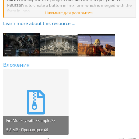
FButton
is to create a button in fmx form which is merged with the
form in inno
Нажмите для раскрытия...
FLabel
is to create a label in fmx form
FEdit
...
Learn more about this resource ...
Вложения
FireMonkey with Example.7z
5.8 MB · Просмотры: 46