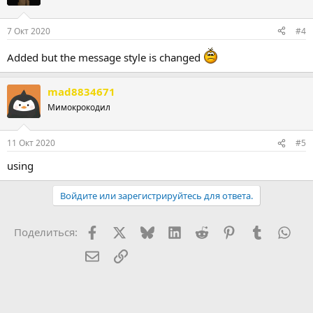
7 Окт 2020
#4
Added but the message style is changed
mad8834671
Мимокрокодил
11 Окт 2020
#5
using
Войдите или зарегистрируйтесь для ответа.
Facebook
X (Twitter)
Bluesky
LinkedIn
Reddit
Pinterest
Tumblr
Wha
Поделиться:
Электронная почта
Ссылка