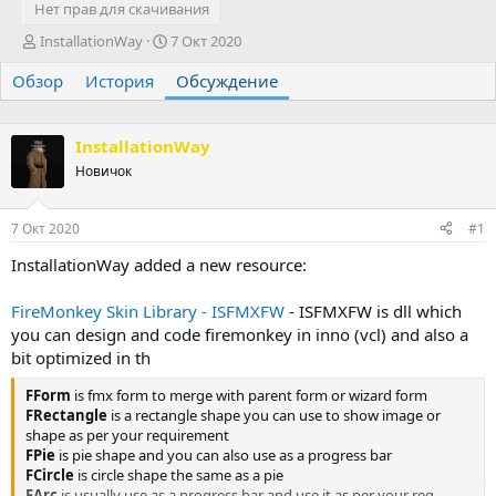
Нет прав для скачивания
А
Д
InstallationWay
7 Окт 2020
в
а
Обзор
т
История
т
Обсуждение
о
а
р
н
т
а
InstallationWay
е
ч
Новичок
м
а
ы
л
а
7 Окт 2020
#1
InstallationWay added a new resource:
FireMonkey Skin Library - ISFMXFW
- ISFMXFW is dll which
you can design and code firemonkey in inno (vcl) and also a
bit optimized in th
FForm
is fmx form to merge with parent form or wizard form
FRectangle
is a rectangle shape you can use to show image or
shape as per your requirement
FPie
is pie shape and you can also use as a progress bar
FCircle
is circle shape the same as a pie
FArc
is usually use as a progress bar and use it as per your req