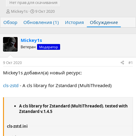
Нет прав для скачивания
А
Д
Mickey1s
9 Окт 2020
в
а
Обзор
т
Обновления (1)
т
История
Обсуждение
о
а
р
н
т
а
Mickey1s
е
ч
Ветеран
Модератор
м
а
ы
л
а
9 Окт 2020
#1
Mickey1s добавил(а) новый ресурс:
cls-zstd
- A cls library for Zstandard (MultiThreaded)
A cls library for Zstandard (MultiThreaded). tested with
Zstandard v.1.4.5
cls-zstd.ini