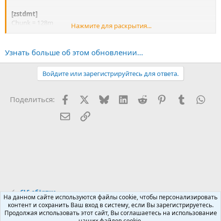
[zstdmt]
Chunk = 128m
Нажмите для раскрытия...
Threads = 100p
Exe = .\Zstd\zstd.exe
Options = -22 --ultra -T0
Узнать больше об этом обновлении...
Temp = .\TEMP
Validation = 1
Войдите или зарегистрируйтесь для ответа.
Verbose = 1
Facebook
X (Twitter)
Bluesky
LinkedIn
Reddit
Pinterest
Tumblr
Wha
Поделиться:
Электронная почта
Ссылка
CLS-обёртки
На данном сайте используются файлы cookie, чтобы персонализировать
контент и сохранить Ваш вход в систему, если Вы зарегистрируетесь.
Продолжая использовать этот сайт, Вы соглашаетесь на использование
Russian (RU)
наших файлов cookie.