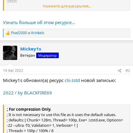
[
zstd
]
Нажмите для раскрытия...
Threads
=100p
Chunk
=128m
ExeFile
="zstd\zstd.exe"
Узнать больше об этом ресурсе...
; or Threads=8
Pixel2000
и
Krinkels
Р
е
а
Mickey1s
к
ц
Ветеран
Модератор
и
и
:
19 Авг 2022
#2
Mickey1s обновил(а) ресурс
cls-zstd
новой записью:
2022 / by BLACKFIRE69
; For compression Only.
; It is not necessary to use this file as it uses the default values.
; defaults: [ Chunk= 128m, Thread= 100p, Exe= .\zstd.exe, Options=
-22 --ultra -T0, Validation= 1, Verbose= 1 ]
; Threads = 100p / 100% / 8