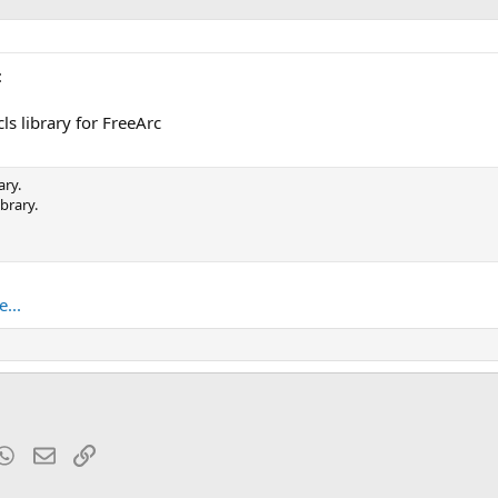
:
cls library for FreeArc
ary.
ibrary.
...
t
mblr
WhatsApp
Электронная почта
Ссылка