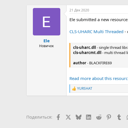
р
н
т
а
21 Дек 2020
е
ч
Ele submitted a new resource
м
а
ы
л
а
CLS-UHARC Multi Threaded
- 
Ele
Новичок
cls-uharc.dll
- single thread libr
cls-uharcmt.dll
- multi thread l
author
- BLACKFIRE69
Read more about this resource
YURSHAT
Р
е
а
к
ц
и
Facebook
X (Twitter)
Bluesky
LinkedIn
Reddit
Pinteres
Tu
Поделиться:
и
: