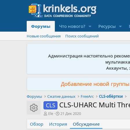
Форумы
Что нового?
Ресурсы
Новые сообщения
Поиск сообщений
Администрация настоятельно рекомен
мультиакка
Аккаунты, 
Добавление новой группы 
Форумы
Сжатие данных
FreeArc
CLS-обёртки
CLS-UHARC Multi Th
CLS
Иконка ресурса
А
Д
Ele
21 Дек 2020
в
а
Обзор
т
История
т
Обсуждение
о
а