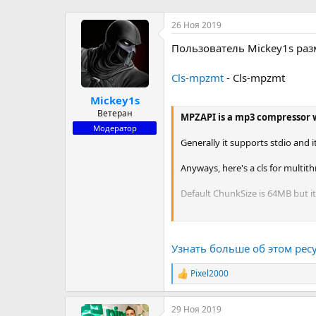
р
н
т
а
26 Ноя 2019
е
ч
Пользователь Mickey1s раз
м
а
ы
л
а
Cls-mpzmt
- Cls-mpzmt
Mickey1s
Ветеран
MPZAPI is a mp3 compressor w
Модератор
Generally it supports stdio and it
Anyways, here's a cls for multit
Default ChunkSize is 64MB but it 
Test using two threads.
Normally it uses Threads - 1 num
Узнать больше об этом ресу
Input: 300MB mp3 files.
Pixel2000
Р
Output: 266733 KB
е
OutputMT: 266797 KB
а
29 Ноя 2019
к