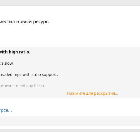
местил новый ресурс:
ith high ratio.
's slow.
hreaded mpz with stdio support.
doesn't need any file io.
Нажмите для раскрытия...
bers of cpu.
рсе...