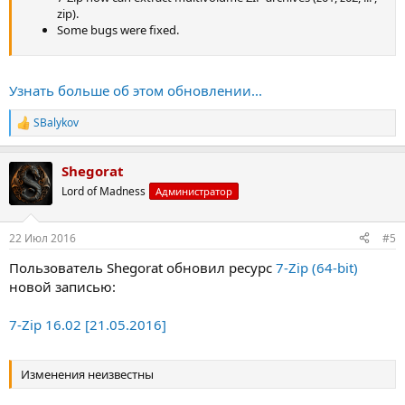
zip).
Some bugs were fixed.
Узнать больше об этом обновлении...
SBalykov
Р
е
а
Shegorat
к
ц
Lord of Madness
Администратор
и
и
:
22 Июл 2016
#5
Пользователь Shegorat обновил ресурс
7-Zip (64-bit)
новой записью:
7-Zip 16.02 [21.05.2016]
Изменения неизвестны