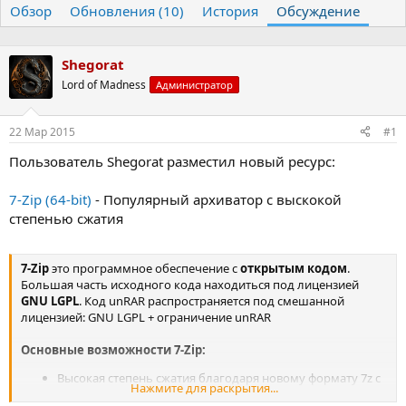
Обзор
т
Обновления (10)
т
История
Обсуждение
о
а
р
н
т
а
Shegorat
е
ч
Lord of Madness
Администратор
м
а
ы
л
а
22 Мар 2015
#1
Пользователь Shegorat разместил новый ресурс:
7-Zip (64-bit)
- Популярный архиватор с выскокой
степенью сжатия
7-Zip
это программное обеспечение с
открытым кодом
.
Большая часть исходного кода находиться под лицензией
GNU LGPL
. Код unRAR распространяется под смешанной
лицензией: GNU LGPL + ограничение unRAR
Основные возможности 7-Zip:
Высокая степень сжатия благодаря новому формату 7z с
Нажмите для раскрытия...
компрессией
LZMA