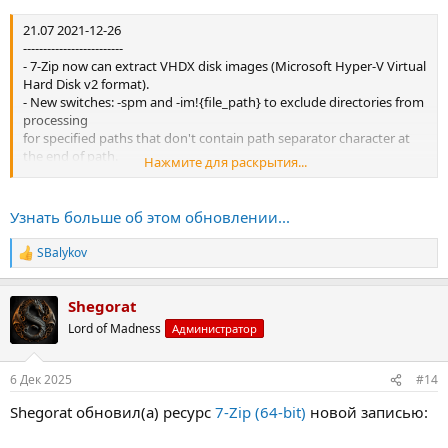
21.07 2021-12-26
-------------------------
- 7-Zip now can extract VHDX disk images (Microsoft Hyper-V Virtual
Hard Disk v2 format).
- New switches: -spm and -im!{file_path} to exclude directories from
processing
for specified paths that don't contain path separator character at
the end of path.
Нажмите для раскрытия...
- In the "Add to Archive" window, now it is allowed to use -m prefix
for "Parameters"
field as in command line: -mparam.
Узнать больше об этом обновлении...
- The sorting order of files in archives was slightly changed...
SBalykov
Р
е
а
Shegorat
к
ц
Lord of Madness
Администратор
и
и
:
6 Дек 2025
#14
Shegorat обновил(а) ресурс
7-Zip (64-bit)
новой записью: