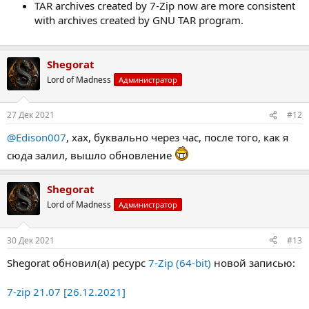
TAR archives created by 7-Zip now are more consistent
with archives created by GNU TAR program.
Shegorat
Lord of Madness
Администратор
27 Дек 2021
#12
@Edison007
, хах, буквально через час, после того, как я
сюда залил, вышло обновление
Shegorat
Lord of Madness
Администратор
30 Дек 2021
#13
Shegorat обновил(а) ресурс
7-Zip (64-bit)
новой записью:
7-zip 21.07 [26.12.2021]