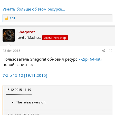
Поддерживаемые форматы:
Архивирование / разархивирования: 7z, ZIP, GZIP,
Узнать больше об этом ресурсе...
BZIP2 и TAR
Только разархивирование: ARJ, CAB, CHM, CPIO,
Adil
Р
DEB,...
е
а
Shegorat
к
ц
Lord of Madness
Администратор
и
и
:
23 Дек 2015
#2
Пользователь Shegorat обновил ресурс
7-Zip (64-bit)
новой записью:
7-Zip 15.12 [19.11.2015]
15.12 2015-11-19
-------------------------
The release version.
15.11 beta 2015-11-14