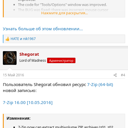
The code for "Tools/Options" window was improved.
The BUG was fixed: there was incorrect mouse cursor
Нажмите для раскрытия...
capture for drag-and-drop operations from open archive to
Explorer window.
Some bugs were fixed.
Узнать больше об этом обновлении...
New localization: Yoruba.
HATE
и
nik1967
Р
е
а
Shegorat
к
ц
Lord of Madness
Администратор
и
и
:
15 Май 2016
#4
Пользователь Shegorat обновил ресурс
7-Zip (64-bit)
новой записью:
7-Zip 16.00 [10.05.2016]
Изменения:
7-Zip now can extract multivolume ZIP archives (z01, z02, ... ,