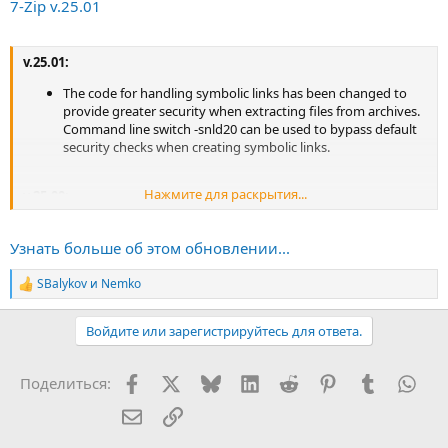
7-Zip v.25.01
v.25.01:
The code for handling symbolic links has been changed to
provide greater security when extracting files from archives.
Command line switch -snld20 can be used to bypass default
security checks when creating symbolic links.
Нажмите для раскрытия...
v.25.00:
7-Zip for Windows can now use more than 64 CPU threads
for compression
Узнать больше об этом обновлении...
to zip/7z/xz archives and for the 7-Zip benchmark. If there are
more than one processor group in Windows (on systems
SBalykov
и
Nemko
Р
with more than 64 cpu...
е
а
Войдите или зарегистрируйтесь для ответа.
к
ц
и
Facebook
X (Twitter)
Bluesky
LinkedIn
Reddit
Pinterest
Tumblr
Wha
Поделиться:
и
:
Электронная почта
Ссылка