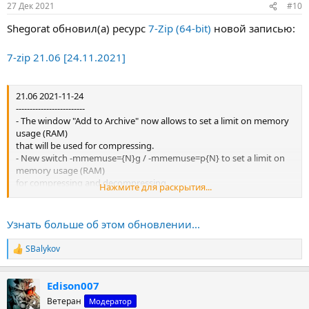
27 Дек 2021
#10
Shegorat обновил(а) ресурс
7-Zip (64-bit)
новой записью:
7-zip 21.06 [24.11.2021]
21.06 2021-11-24
-------------------------
- The window "Add to Archive" now allows to set a limit on memory
usage (RAM)
that will be used for compressing.
- New switch -mmemuse={N}g / -mmemuse=p{N} to set a limit on
memory usage (RAM)
for compressing and decompressing.
Нажмите для раскрытия...
- Bug in versions 21.00-21.05 was fixed:
7-Zip didn't set attributes of directories during archive extracting.
- Some bugs were fixed.
Узнать больше об этом обновлении...
SBalykov
Р
21.04 beta 2021-11-02
е
-------------------------
а
- 7-Zip now reduces...
Edison007
к
ц
Ветеран
Модератор
и