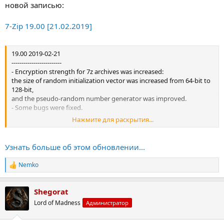
новой записью:
7-Zip 19.00 [21.02.2019]
19.00 2019-02-21
-------------------------
- Encryption strength for 7z archives was increased:
the size of random initialization vector was increased from 64-bit to
128-bit,
and the pseudo-random number generator was improved.
- Some bugs were fixed.
Нажмите для раскрытия...
18.06 2018-12-30
-------------------------
Узнать больше об этом обновлении...
- The speed for LZMA/LZMA2 compressing was increased by 3-10%,
and there are minor changes in compression ratio.
Nemko
Р
- Some bugs were fixed.
е
- The bug in 7-Zip 18.02-18.05 was...
а
Shegorat
к
ц
Lord of Madness
Администратор
и
и
: