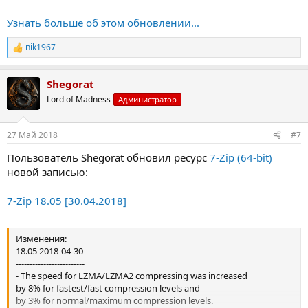
- Installer and SFX modules now use some protection against DLL
preloading attack.
Узнать больше об этом обновлении...
- Some bugs were fixed in 7z, NSIS, SquashFS, RAR5 and another
code.
nik1967
Р
е
а
Shegorat
к
ц
Lord of Madness
Администратор
и
и
:
27 Май 2018
#7
Пользователь Shegorat обновил ресурс
7-Zip (64-bit)
новой записью:
7-Zip 18.05 [30.04.2018]
Изменения:
18.05 2018-04-30
-------------------------
- The speed for LZMA/LZMA2 compressing was increased
by 8% for fastest/fast compression levels and
by 3% for normal/maximum compression levels.