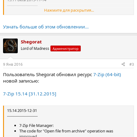
-------------------------
Нажмите для раскрытия...
Some bugs were fixed.
Узнать больше об этом обновлении...
15.10 beta 2015-11-01
-------------------------
Shegorat
The BUG in 9.21 - 15.09 was fixed:
Lord of Madness
Администратор
7-Zip could ignore some parameters, specified for
archive creation operation for gzip and bzip2 formats
in "Add to Archive" window and in command line
9 Янв 2016
#3
version (-m switch).
Some bugs were fixed.
Пользователь Shegorat обновил ресурс
7-Zip (64-bit)
новой записью:
15.09...
7-Zip 15.14 [31.12.2015]
15.14 2015-12-31
-------------------------
7-Zip File Manager:
The code for "Open file from archive" operation was
improved.