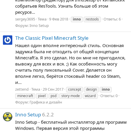
собратьев ResTools. Узнать больше об этом
ресурсе...
sergey3695
Тема
9 Фев 2018
Ответы: 6
inno
restools
Форум:
Inno Setup
The Classic Pixel Minecraft Style
Нашел один вполне интересный стиль. Основная
задумка была не отходить от общей концепции
Minecraft'а. Я это сделал. Но он мне не пригодился,
вывожу для всех и вся. ;) Как особенность могу
считать полу пиксельный Cover. Делается он
вполне легко, берётся стоковый header со Steam,
и...
zettend
Тема
29 Сен 2017
concept
design
inno
Ответы: 0
minecraft
pixel
psd
story mode
wizard
Форум:
Графика и дизайн
Inno Setup
6.2.2
Inno Setup - бесплатный инсталлятор для программ
Windows. Первая версия этой программы