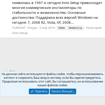
появилась в 1997 и сегодня Inno Setup превосходит
многие коммерческие инсталляторы по
стабильности и возможностям. Основные
достоинства: Поддержка всех версий Windows на
сегодня: 7, 2008 R2, Vista, XP, 2008...
YURSHAT
Ресурс
5 Апр 2014
Категория:
inno
inno
setup
Inno Setup
Теги
На данном сайте используются файлы cookie, чтобы персонализировать
контент и сохранить Ваш вход в систему, если Вы зарегистрируетесь.
Продолжая использовать этот сайт, Вы соглашаетесь на использование
Russian (RU)
наших файлов cookie.
Обратная связь
Условия и правила
Принять
Узнать больше...
Политика конфиденциальности
Помощь
R
S
S