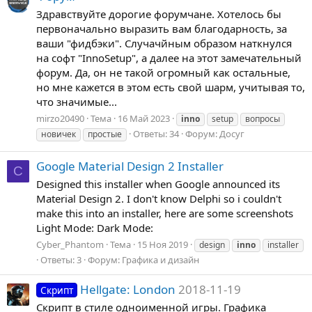
Здравствуйте дорогие форумчане. Хотелось бы
первоначально выразить вам благодарность, за
ваши "фидбэки". Случачйным образом наткнулся
на софт "InnoSetup", а далее на этот замечательный
форум. Да, он не такой огромный как остальные,
но мне кажется в этом есть свой шарм, учитывая то,
что значимые...
mirzo20490
Тема
16 Май 2023
inno
setup
вопросы
Ответы: 34
Форум:
Досуг
новичек
простые
Google Material Design 2 Installer
C
Designed this installer when Google announced its
Material Design 2. I don't know Delphi so i couldn't
make this into an installer, here are some screenshots
Light Mode: Dark Mode:
Cyber_Phantom
Тема
15 Ноя 2019
design
inno
installer
Ответы: 3
Форум:
Графика и дизайн
Hellgate: London
2018-11-19
Скрипт
Скрипт в стиле одноименной игры. Графика