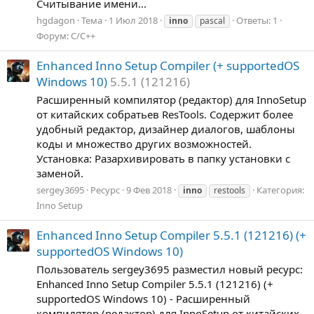
Считывание имени...
hgdagon
Тема
1 Июл 2018
Ответы: 1
inno
pascal
Форум:
C/C++
Enhanced Inno Setup Compiler (+ supportedOS
Windows 10)
5.5.1 (121216)
Расширенный компилятор (редактор) для InnoSetup
от китайских собратьев ResTools. Содержит более
удобный редактор, дизайнер диалогов, шаблоны
коды и множество других возможностей.
Установка: Разархивировать в папку установки с
заменой.
sergey3695
Ресурс
9 Фев 2018
Категория:
inno
restools
Inno Setup
Enhanced Inno Setup Compiler 5.5.1 (121216) (+
supportedOS Windows 10)
Пользователь sergey3695 разместил новый ресурс:
Enhanced Inno Setup Compiler 5.5.1 (121216) (+
supportedOS Windows 10) - Расширенный
компилятор (редактор) для InnoSetup от китайских