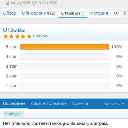
А
Д
sergey3695
13 Окт 2020
в
а
Обзор
т
Обновления (2)
т
Отзывы (1)
История
Обсуж
о
а
р
с
о
Отзывы
з
5
1 reviews
д
.
0
а
5 star
100%
0
н
з
и
в
4 star
0%
я
ё
з
3 star
0%
д
2 star
0%
1 star
0%
Последнее
Самые полезные
Оценка
Фильтры
2 звёзд
Нет отзывов, соответствующих Вашим фильтрам.