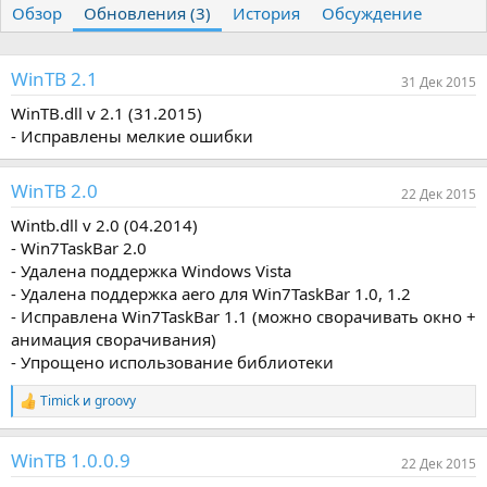
Обзор
т
Обновления (3)
т
История
Обсуждение
о
а
р
с
о
WinTB 2.1
31 Дек 2015
з
д
WinTB.dll v 2.1 (31.2015)
а
- Исправлены мелкие ошибки
н
и
WinTB 2.0
я
22 Дек 2015
Wintb.dll v 2.0 (04.2014)
- Win7TaskBar 2.0
- Удалена поддержка Windows Vista
- Удалена поддержка aero для Win7TaskBar 1.0, 1.2
- Исправлена Win7TaskBar 1.1 (можно сворачивать окно +
анимация сворачивания)
- Упрощено использование библиотеки
Timick
и
groovy
Р
е
а
WinTB 1.0.0.9
к
22 Дек 2015
ц