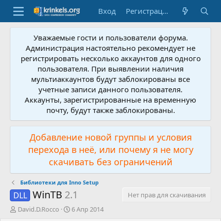
Вход
Регистрация
Уважаемые гости и пользователи форума.
Администрация настоятельно рекомендует не
регистрировать несколько аккаунтов для одного
пользователя. При выявлении наличия
мультиаккаунтов будут заблокированы все
учетные записи данного пользователя.
Аккаунты, зарегистрированные на временную
почту, будут также заблокированы.
Добавление новой группы и условия
перехода в неё, или почему я не могу
скачивать без ограничений
Библиотеки для Inno Setup
WinTB
2.1
DLL
Нет прав для скачивания
А
Д
David.D.Rocco
6 Апр 2014
в
а