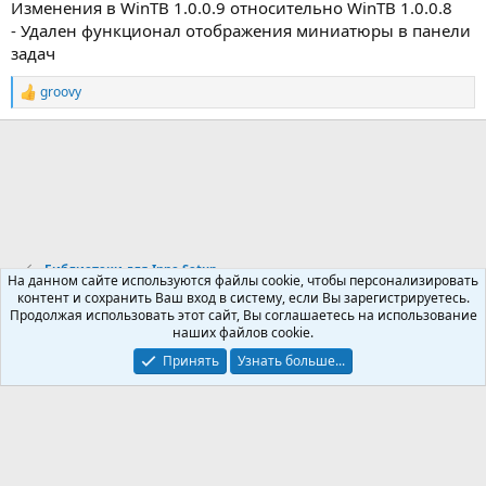
Изменения в WinTB 1.0.0.9 относительно WinTB 1.0.0.8
и
и
- Удален функционал отображения миниатюры в панели
:
задач
groovy
Р
е
а
к
ц
и
и
:
Библиотеки для Inno Setup
На данном сайте используются файлы cookie, чтобы персонализировать
контент и сохранить Ваш вход в систему, если Вы зарегистрируетесь.
Продолжая использовать этот сайт, Вы соглашаетесь на использование
Russian (RU)
наших файлов cookie.
Обратная связь
Условия и правила
Принять
Узнать больше...
Политика конфиденциальности
Помощь
R
S
S