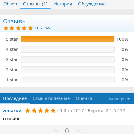
Обзор
т
Отзывы (1)
т
История
Обсуждение
о
а
р
с
о
Отзывы
з
5
1 reviews
д
.
0
а
5 star
100%
0
н
з
и
в
4 star
0%
я
ё
з
3 star
0%
д
2 star
0%
1 star
0%
Последнее
Самые полезные
Оценка
Фильтры
5
zenaruv
5 Янв 2017
Версия: 2.1.0.277
.
спасибо
0
0
з
П
Н
0
в