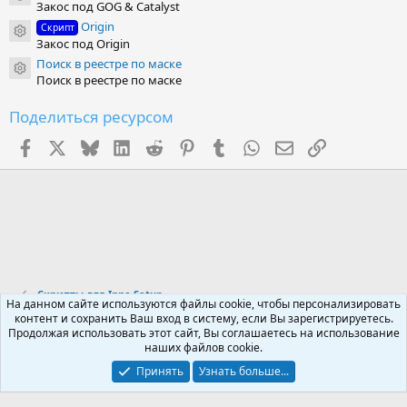
Закос под GOG & Catalyst
Origin
Скрипт
Иконка ресурса
Закос под Origin
Поиск в реестре по маске
Иконка ресурса
Поиск в реестре по маске
Поделиться ресурсом
Facebook
X (Twitter)
Bluesky
LinkedIn
Reddit
Pinterest
Tumblr
WhatsApp
Электронная поч
Ссылка
Скрипты для Inno Setup
На данном сайте используются файлы cookie, чтобы персонализировать
контент и сохранить Ваш вход в систему, если Вы зарегистрируетесь.
Продолжая использовать этот сайт, Вы соглашаетесь на использование
Russian (RU)
наших файлов cookie.
Обратная связь
Условия и правила
Принять
Узнать больше...
Политика конфиденциальности
Помощь
R
S
S