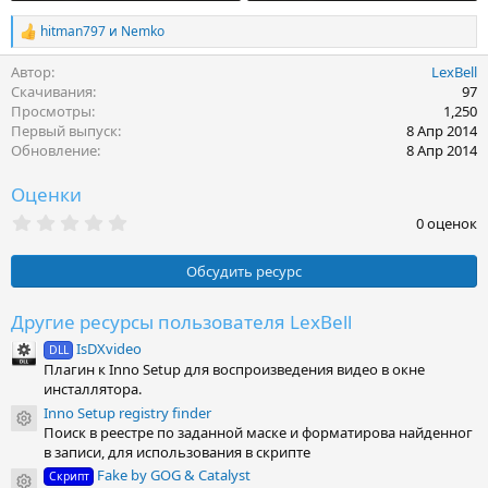
hitman797
и
Nemko
Р
е
Автор
LexBell
а
к
Скачивания
97
ц
Просмотры
1,250
и
Первый выпуск
8 Апр 2014
и
Обновление
8 Апр 2014
:
Оценки
0
0 оценок
.
0
0
Обсудить ресурс
з
в
ё
Другие ресурсы пользователя LexBell
з
IsDXvideo
д
DLL
Плагин к Inno Setup для воспроизведения видео в окне
инсталлятора.
Inno Setup registry finder
Иконка ресурса
Поиск в реестре по заданной маске и форматирова найденног
в записи, для использования в скрипте
Fake by GOG & Catalyst
Скрипт
Иконка ресурса