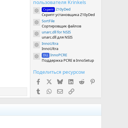
пользователя Krinkels
Z10yDed
Скрипт
Иконка ресурса
Скрипт установщика Z10yDed
SortFile
Иконка ресурса
Сортировщик файлов
unarc.dll for NSIS
Иконка ресурса
unarc.dll для NSIS
InnoUltra
Иконка ресурса
InnoUltra
InnoPCRE
DLL
Иконка ресурса
Поддержка PCRE в InnoSetup
Поделиться ресурсом
Facebook
X (Twitter)
Bluesky
LinkedIn
Reddit
Pinterest
Tumblr
WhatsApp
Электронная почта
Ссылка