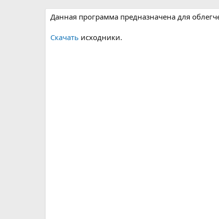
р
с
о
Данная программа предназначена для облегче
з
д
Скачать
исходники.
а
н
и
я