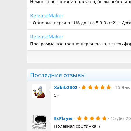
Немного обновил инсталятор, были небольш
ReleaseMaker
- Обновил версию LUA до Lua 5.3.0 (rc2). - Д
ReleaseMaker
Программа полностью переделана, теперь форм
Последние отзывы
5
Xabib2302
16 Янв
.
5+
0
0
з
в
ё
з
5
ExPlayer
15 Дек 2
д
.
Полезная софтинка :)
0