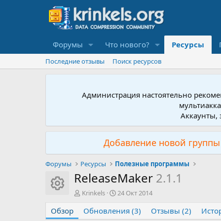
Форумы
Что нового?
Ресурсы
Последние отзывы
Поиск ресурсов
Администрация настоятельно рекомен
мультиакка
Аккаунты, 
Добавление новой группы 
Форумы
Ресурсы
Полезные программы
ReleaseMaker
2.1.1
Иконка ресурса
А
Д
Krinkels
24 Окт 2014
в
а
Обзор
т
Обновления (3)
т
Отзывы (2)
Исто
о
а