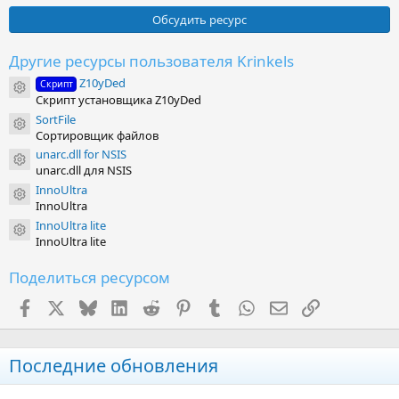
0
0
Обсудить ресурс
з
в
ё
Другие ресурсы пользователя Krinkels
з
Z10yDed
д
Скрипт
Иконка ресурса
Скрипт установщика Z10yDed
SortFile
Иконка ресурса
Сортировщик файлов
unarc.dll for NSIS
Иконка ресурса
unarc.dll для NSIS
InnoUltra
Иконка ресурса
InnoUltra
InnoUltra lite
Иконка ресурса
InnoUltra lite
Поделиться ресурсом
Facebook
X (Twitter)
Bluesky
LinkedIn
Reddit
Pinterest
Tumblr
WhatsApp
Электронная поч
Ссылка
Последние обновления