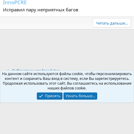
InnoPCRE
Исправил пару неприятных багов
Читать дальше...
Библиотеки для Inno Setup
На данном сайте используются файлы cookie, чтобы персонализировать
контент и сохранить Ваш вход в систему, если Вы зарегистрируетесь.
Продолжая использовать этот сайт, Вы соглашаетесь на использование
Russian (RU)
наших файлов cookie.
Обратная связь
Условия и правила
Принять
Узнать больше...
Политика конфиденциальности
Помощь
R
S
S