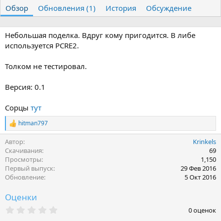
т
т
г
Обзор
Обновления (1)
История
Обсуждение
о
а
и
р
с
о
Небольшая поделка. Вдруг кому пригодится. В либе
з
используется PCRE2.
д
а
Толком не тестировал.
н
и
я
Версия: 0.1
Сорцы
тут
hitman797
Р
е
Автор
Krinkels
а
к
Скачивания
69
ц
Просмотры
1,150
и
Первый выпуск
29 Фев 2016
и
Обновление
5 Окт 2016
:
Оценки
0
0 оценок
.