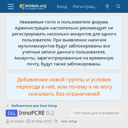
Вход
Регистрация
Уважаемые гости и пользователи форума.
Администрация настоятельно рекомендует не
регистрировать несколько аккаунтов для одного
пользователя. При выявлении наличия
мультиаккаунтов будут заблокированы все
учетные записи данного пользователя.
Аккаунты, зарегистрированные на временную
почту, будут также заблокированы.
Добавление новой группы и условия
перехода в неё, или почему я не могу
скачивать без ограничений
Библиотеки для Inno Setup
InnoPCRE
0.2
DLL
Нет прав для скачивания
А
Д
Т
Krinkels
29 Фев 2016
inno setup
в
а
е