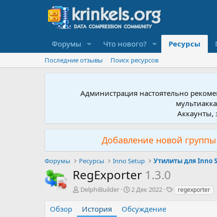
Форумы
Что нового?
Ресурсы
Последние отзывы
Поиск ресурсов
Администрация настоятельно рекомен
мультиакка
Аккаунты, 
Добавление новой группы 
Форумы
Ресурсы
Inno Setup
Утилиты для Inno 
RegExporter
1.3.0
А
Д
Т
DelphiBuilder
2 Дек 2022
regexporter
в
а
е
т
т
г
Обзор
История
Обсуждение
о
а
и