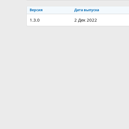
р
с
о
Версия
Дата выпуска
з
1.3.0
2 Дек 2022
д
а
н
и
я