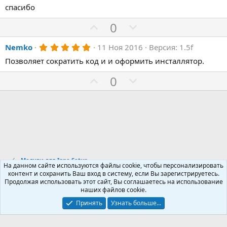
.
спасибо
0
0
з
П
Н
0
в
о
е
ё
з
5
Nemko
11 Ноя 2016
Версия: 1.5f
з
г
д
.
и
а
Позволяет сократить код и и оформить инсталлятор.
0
0
т
т
з
П
Н
0
и
и
в
о
е
ё
в
в
з
з
г
д
н
н
и
а
ы
ы
т
т
й
й
и
и
г
г
в
в
о
о
Модули для Inno Setup
н
н
На данном сайте используются файлы cookie, чтобы персонализировать
л
л
контент и сохранить Ваш вход в систему, если Вы зарегистрируетесь.
ы
ы
о
о
Продолжая использовать этот сайт, Вы соглашаетесь на использование
Russian (RU)
й
й
наших файлов cookie.
с
с
Обратная связь
Условия и правила
г
г
Принять
Узнать больше...
Политика конфиденциальности
Помощь
R
о
о
S
S
л
л