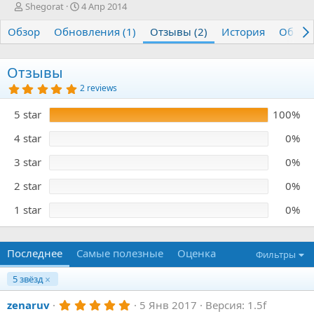
А
Д
Shegorat
4 Апр 2014
в
а
Обзор
т
Обновления (1)
т
Отзывы (2)
История
Обсуж
о
а
р
с
о
Отзывы
з
5
2 reviews
д
.
0
а
5 star
100%
0
н
з
и
в
4 star
0%
я
ё
з
3 star
0%
д
2 star
0%
1 star
0%
Последнее
Самые полезные
Оценка
Фильтры
5 звёзд
5
zenaruv
5 Янв 2017
Версия: 1.5f