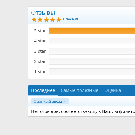
р
с
о
Отзывы
з
5
1 reviews
д
.
а
0
5 star
0
н
з
и
в
4 star
я
ё
з
3 star
д
2 star
1 star
Последнее
Самые полезные
Оценка
Оценка:
3 звёзд
Нет отзывов, соответствующих Вашим фильтр