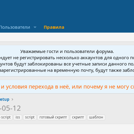
Пользователи
Правила
Уважаемые гости и пользователи форума.
дует не регистрировать несколько аккаунтов для одного 
унтов будут заблокированы все учетные записи данного по
зарегистрированные на временную почту, будут также заб
и условия перехода в неё, или почему я не могу 
Setup
-05-12
 script
iss
script
готовый скрипт
скрипт
шаблон