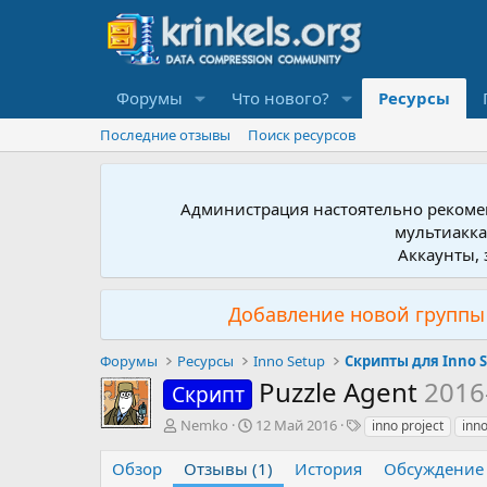
Форумы
Что нового?
Ресурсы
Последние отзывы
Поиск ресурсов
Администрация настоятельно рекомен
мультиакка
Аккаунты, 
Добавление новой группы 
Форумы
Ресурсы
Inno Setup
Скрипты для Inno 
Puzzle Agent
2016
Скрипт
А
Д
Т
Nemko
12 Май 2016
inno project
inno
в
а
е
т
т
г
Обзор
Отзывы (1)
История
Обсуждение
о
а
и