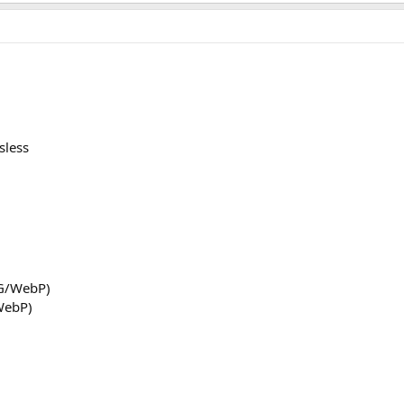
sless
NG/WebP)
WebP)