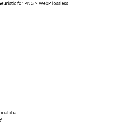
euristic for PNG > WebP lossless
-noalpha
y