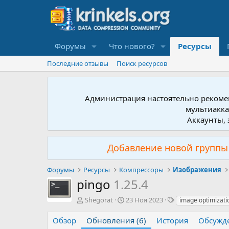
Форумы
Что нового?
Ресурсы
Последние отзывы
Поиск ресурсов
Администрация настоятельно рекомен
мультиакка
Аккаунты, 
Добавление новой группы 
Форумы
Ресурсы
Компрессоры
Изображения
pingo
1.25.4
А
Д
Т
Shegorat
23 Ноя 2023
image optimizati
в
а
е
т
т
г
Обзор
Обновления (6)
История
Обсужд
о
а
и