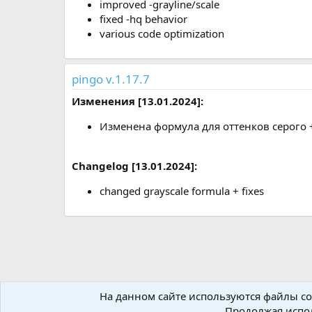
improved -grayline/scale
fixed -hq behavior
various code optimization
pingo v.1.17.7
Изменения [13.01.2024]:
Изменена формула для оттенков серого 
Changelog
[13.01.2024]
:
changed grayscale formula + fixes
На данном сайте используются файлы coo
Форумы
Ресурсы
Компрессоры
Изображения
Продолжая испол