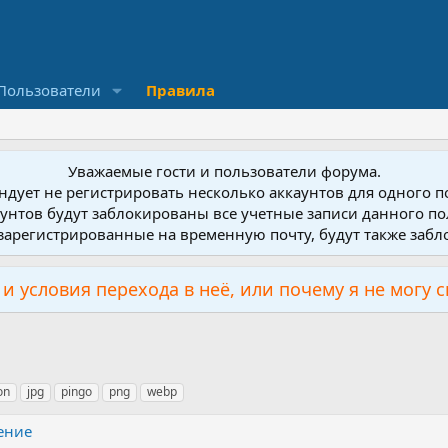
Пользователи
Правила
Уважаемые гости и пользователи форума.
дует не регистрировать несколько аккаунтов для одного 
унтов будут заблокированы все учетные записи данного по
зарегистрированные на временную почту, будут также заб
и условия перехода в неё, или почему я не могу 
on
jpg
pingo
png
webp
ение