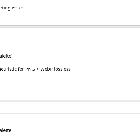
orting issue
lette)
euristic for PNG > WebP lossless
lette)