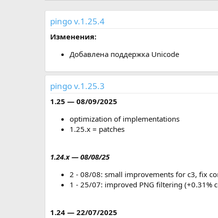
р
с
о
pingo v.1.25.4
з
д
Изменения:
а
н
Добавлена поддержка Unicode
и
я
pingo v.1.25.3
1.25 — 08/09/2025
optimization of implementations
1.25.x = patches
1.24.x — 08/08/25
2 - 08/08: small improvements for c3, fix c
1 - 25/07: improved PNG filtering (+0.31%
1.24 — 22/07/2025