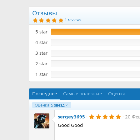
р
с
о
Отзывы
з
5
1 reviews
д
.
а
0
5 star
0
н
з
и
в
4 star
я
ё
з
3 star
д
2 star
1 star
Последнее
Самые полезные
Оценка
Оценка:
5 звёзд
5
sergey3695
20 Фе
.
Good Good
0
0
з
в