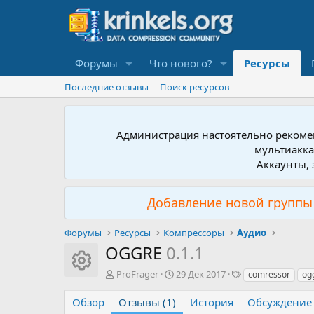
Форумы
Что нового?
Ресурсы
Последние отзывы
Поиск ресурсов
Администрация настоятельно рекомен
мультиакка
Аккаунты, 
Добавление новой группы 
Форумы
Ресурсы
Компрессоры
Аудио
OGGRE
0.1.1
Иконка ресурса
А
Д
Т
ProFrager
29 Дек 2017
comressor
og
в
а
е
т
т
г
Обзор
Отзывы (1)
История
Обсуждение
о
а
и