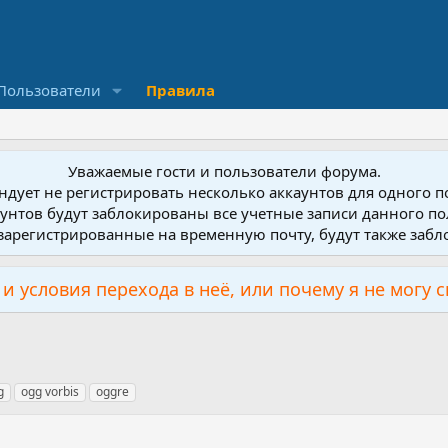
Пользователи
Правила
Уважаемые гости и пользователи форума.
дует не регистрировать несколько аккаунтов для одного 
унтов будут заблокированы все учетные записи данного по
зарегистрированные на временную почту, будут также заб
и условия перехода в неё, или почему я не могу 
g
ogg vorbis
oggre