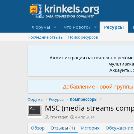
Форумы
Что нового?
Ресурсы
Последние отзывы
Поиск ресурсов
Администрация настоятельно рекомен
мультиакка
Аккаунты, 
Добавление новой группы 
Форумы
Ресурсы
Компрессоры
MSC (media streams comp
А
Д
ProFrager
4 Апр 2014
в
а
Обзор
т
Отзывы (1)
т
История
Обсуждение
о
а