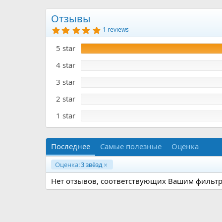
р
с
о
Отзывы
з
5
1 reviews
д
.
0
а
5 star
0
н
з
и
в
4 star
я
ё
з
3 star
д
2 star
1 star
Последнее
Самые полезные
Оценка
Оценка:
3 звёзд
Нет отзывов, соответствующих Вашим фильтр