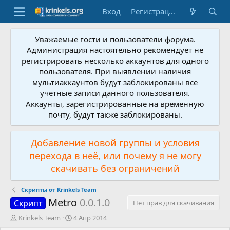
Вход
Регистрация
Уважаемые гости и пользователи форума.
Администрация настоятельно рекомендует не
регистрировать несколько аккаунтов для одного
пользователя. При выявлении наличия
мультиаккаунтов будут заблокированы все
учетные записи данного пользователя.
Аккаунты, зарегистрированные на временную
почту, будут также заблокированы.
Добавление новой группы и условия
перехода в неё, или почему я не могу
скачивать без ограничений
Скрипты от Krinkels Team
Metro
0.0.1.0
Скрипт
Нет прав для скачивания
А
Д
Krinkels Team
4 Апр 2014
в
а