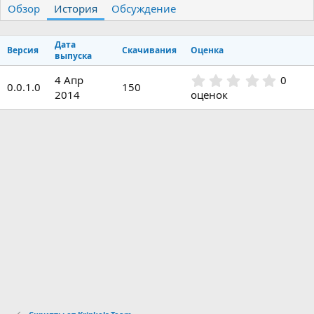
Обзор
т
История
т
Обсуждение
о
а
р
с
Дата
о
Версия
Скачивания
Оценка
выпуска
з
д
0
4 Апр
0
а
0.0.1.0
150
.
2014
оценок
н
0
и
0
я
з
в
ё
з
д