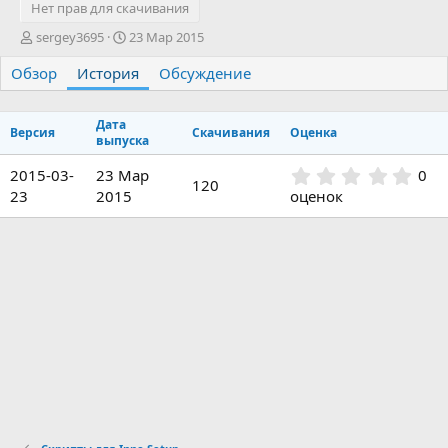
Нет прав для скачивания
А
Д
sergey3695
23 Мар 2015
в
а
Обзор
т
История
т
Обсуждение
о
а
р
с
Дата
о
Версия
Скачивания
Оценка
выпуска
з
д
0
2015-03-
23 Мар
0
а
120
.
23
2015
оценок
н
0
и
0
я
з
в
ё
з
д