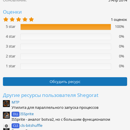
Обновление
5 Апр 2014
:
Оценки
5
1 оценок
.
5 star
100%
0
0
з
4 star
0%
в
ё
3 star
0%
з
д
2 star
0%
1 star
0%
Обсудить ресурс
Другие ресурсы пользователя Shegorat
MTP
Утилита для параллельного запуска процессов
ISSprite
DLL
ISSprite - аналог botva2, но с большим функционалом
cls-bitshuffle
CLS