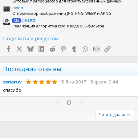
Битовый препроцессор для структурированных данных
pingo
Оптимизатор изображений JPG, PNG, WEBP и APNG
cls-zstd
CLS
Реализация алгоритма zstd в виде CLS-фильтра
Поделиться ресурсом
Facebook
X (Twitter)
Bluesky
LinkedIn
Reddit
Pinterest
Tumblr
WhatsApp
Электронная поч
Ссылка
Последние отзывы
5
zenaruv
5 Янв 2017
Версия: 0.44
.
спасибо
0
0
з
П
Н
0
в
о
е
ё
з
з
г
Читать дальше...
д
и
а
т
т