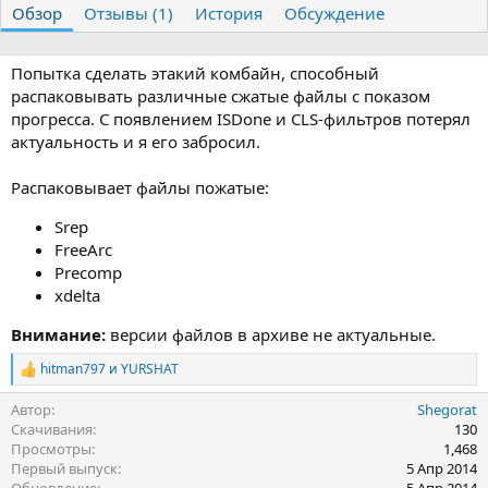
Обзор
т
Отзывы (1)
т
История
Обсуждение
о
а
р
с
о
Попытка сделать этакий комбайн, способный
з
распаковывать различные сжатые файлы с показом
д
прогресса. С появлением ISDone и CLS-фильтров потерял
а
актуальность и я его забросил.
н
и
Распаковывает файлы пожатые:
я
Srep
FreeArc
Precomp
xdelta
Внимание:
версии файлов в архиве не актуальные.
hitman797
и
YURSHAT
Р
е
Автор
Shegorat
а
к
Скачивания
130
ц
Просмотры
1,468
и
Первый выпуск
5 Апр 2014
и