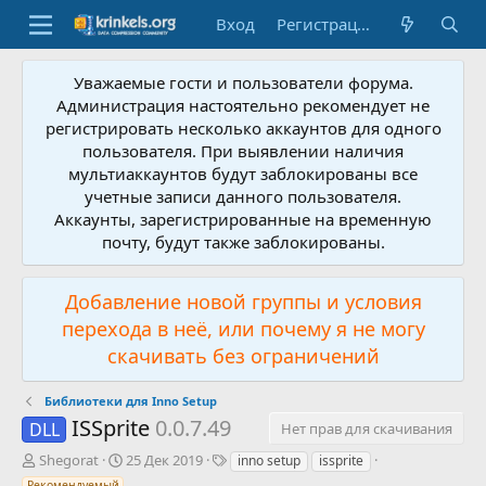
Вход
Регистрация
Уважаемые гости и пользователи форума.
Администрация настоятельно рекомендует не
регистрировать несколько аккаунтов для одного
пользователя. При выявлении наличия
мультиаккаунтов будут заблокированы все
учетные записи данного пользователя.
Аккаунты, зарегистрированные на временную
почту, будут также заблокированы.
Добавление новой группы и условия
перехода в неё, или почему я не могу
скачивать без ограничений
Библиотеки для Inno Setup
ISSprite
0.0.7.49
DLL
Нет прав для скачивания
А
Д
Т
Shegorat
25 Дек 2019
inno setup
issprite
в
а
е
Рекомендуемый