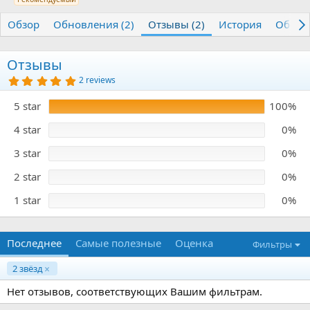
т
т
г
о
а
и
Обзор
Обновления (2)
Отзывы (2)
История
Обсуж
р
с
о
з
Отзывы
д
5
2 reviews
а
.
н
0
5 star
100%
и
0
з
я
в
4 star
0%
ё
з
3 star
0%
д
2 star
0%
1 star
0%
Последнее
Самые полезные
Оценка
Фильтры
2 звёзд
Нет отзывов, соответствующих Вашим фильтрам.