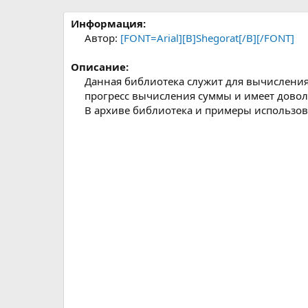
р
с
о
Информация:
з
Автор:
[FONT=Arial][B]Shegorat[/B][/FONT]
д
а
Описание:
н
Данная библиотека служит для вычисления
и
прогресс вычисления суммы и имеет довол
я
В архиве библиотека и примеры использов