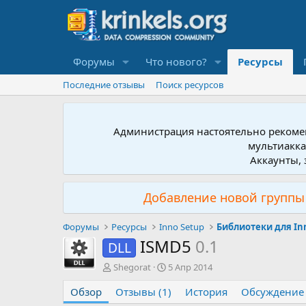
Форумы
Что нового?
Ресурсы
Последние отзывы
Поиск ресурсов
Администрация настоятельно рекомен
мультиакка
Аккаунты, 
Добавление новой группы 
Форумы
Ресурсы
Inno Setup
Библиотеки для In
ISMD5
0.1
DLL
А
Д
Shegorat
5 Апр 2014
в
а
Обзор
т
Отзывы (1)
т
История
Обсуждение
о
а