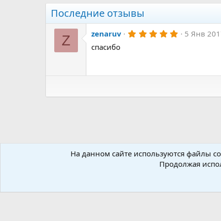
а
к
Последние отзывы
ц
и
5
и
zenaruv
5 Янв 20
Z
.
:
спасибо
0
0
з
в
ё
з
д
На данном сайте используются файлы coo
Форумы
Ресурсы
Inno Setup
Библиотеки для In
Продолжая испол
Russian (RU)