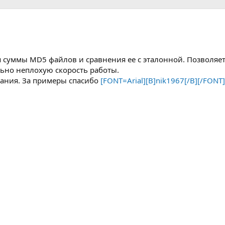
 суммы MD5 файлов и сравнения ее с эталонной. Позволяе
ьно неплохую скорость работы.
ания. За примеры спасибо
[FONT=Arial][B]nik1967[/B][/FONT]