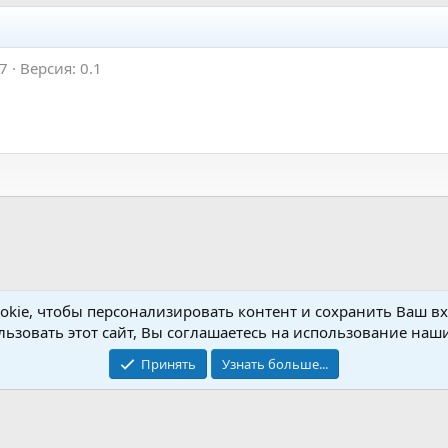
17
Версия: 0.1
kie, чтобы персонализировать контент и сохранить Ваш вхо
no Setup
ьзовать этот сайт, Вы соглашаетесь на использование наши
Принять
Узнать больше...
Обратная связь
Условия и пр