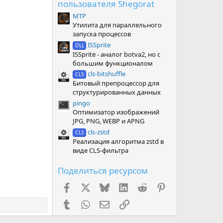
пользователя Shegorat
MTP
Утилита для параллельного
запуска процессов
ISSprite
DLL
ISSprite - аналог botva2, но с
большим функционалом
cls-bitshuffle
CLS
Битовый препроцессор для
структурированных данных
pingo
Оптимизатор изображений
JPG, PNG, WEBP и APNG
cls-zstd
CLS
Реализация алгоритма zstd в
виде CLS-фильтра
Поделиться ресурсом
Facebook
X (Twitter)
Bluesky
LinkedIn
Reddit
Pinterest
Tumblr
WhatsApp
Электронная почта
Ссылка