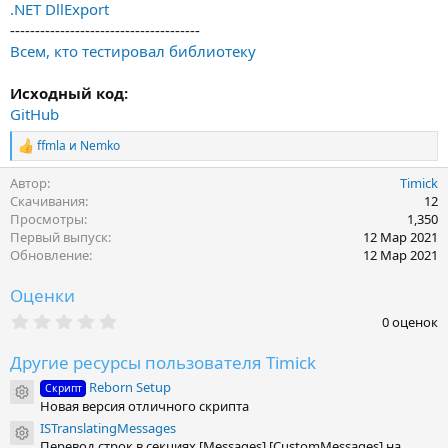
.NET DllExport
--------------------------------------
Всем, кто тестировал библиотеку
Исходный код:
GitHub
ffmla
и
Nemko
Р
е
Автор
Timick
а
к
Скачивания
12
ц
Просмотры
1,350
и
Первый выпуск
12 Мар 2021
и
Обновление
12 Мар 2021
:
Оценки
0
0 оценок
.
0
Другие ресурсы пользователя Timick
0
з
Reborn Setup
Скрипт
в
Иконка ресурса
Новая версия отличного скрипта
ё
з
ISTranslatingMessages
Иконка ресурса
д
Перевод строк в секциях [Messages] [CustomMessages] на