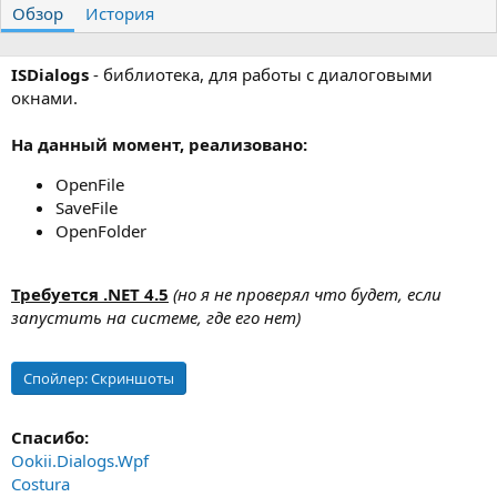
Обзор
т
История
т
о
а
р
с
о
ISDialogs
- библиотека, для работы с диалоговыми
з
окнами.
д
а
На данный момент, реализовано:
н
и
OpenFile
я
SaveFile
OpenFolder
Требуется .NET 4.5
(но я не проверял что будет, если
запустить на системе, где его нет)
Спойлер:
Скриншоты
Спасибо:
Ookii.Dialogs.Wpf
Costura