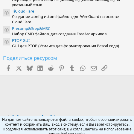
указанный язык
TiCloudFlare
Иконка ресурса
Создание .config и .toml файлов для WireGuard на основе
CloudFlare
Precomp&Srep&MSC
Иконка ресурса
Набор CMD файлов, для создания FreeArc архивов
PTOP GUI
Иконка ресурса
GUI для PTOP (Утилита для форматирования Pascal кода)
Поделиться ресурсом
Facebook
X (Twitter)
Bluesky
LinkedIn
Reddit
Pinterest
Tumblr
WhatsApp
Электронная поч
Ссылка
Библиотеки для Inno Setup
На данном сайте используются файлы cookie, чтобы персонализировать
контент и сохранить Ваш вход в систему, если Вы зарегистрируетесь.
Продолжая использовать этот сайт, Вы соглашаетесь на использование
Russian (RU)
наших файлов cookie.