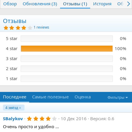
Обзор
т
Обновления (3)
т
Отзывы (1)
История
Обсуж
о
а
р
с
о
Отзывы
з
4
1 reviews
д
.
0
а
5 star
0%
0
н
з
и
в
4 star
100%
я
ё
з
3 star
0%
д
2 star
0%
1 star
0%
Последнее
Самые полезные
Оценка
Фильтры
4 звёзд
4
SBalykov
10 Дек 2016
Версия: 0.6
.
Очень просто и удобно ...
0
0