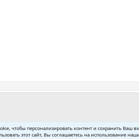
kie, чтобы персонализировать контент и сохранить Ваш вхо
no Setup
ьзовать этот сайт, Вы соглашаетесь на использование наши