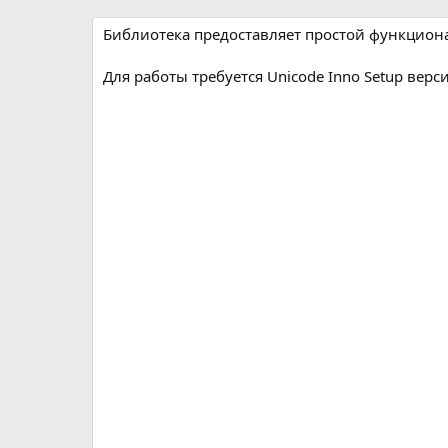
р
с
о
Библиотека предоставляет простой функцион
з
д
Для работы требуется Unicode Inno Setup верси
а
н
и
я