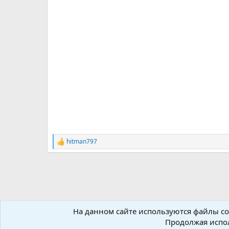
hitman797
Р
е
а
к
ц
и
и
:
На данном сайте используются файлы coo
Форумы
Ресурсы
Inno Setup
Библиотеки для In
Продолжая испол