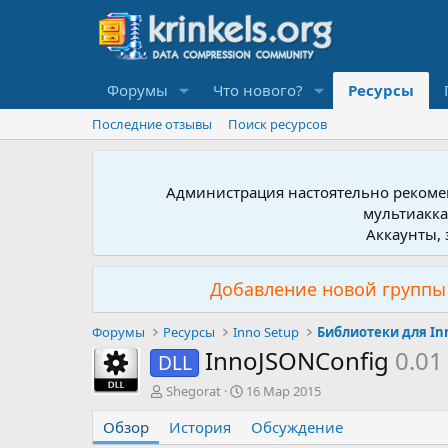
Форумы
Что нового?
Ресурсы
Последние отзывы
Поиск ресурсов
Администрация настоятельно рекомен
мультиакка
Аккаунты, 
Добавление новой группы 
Форумы
Ресурсы
Inno Setup
Библиотеки для In
InnoJSONConfig
0.01
DLL
А
Д
Shegorat
16 Мар 2015
в
а
Обзор
т
История
т
Обсуждение
о
а