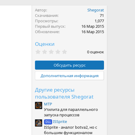
Автор
Shegorat
Скачивания
71
Просмотры
1,077
Первый выпуск
16 Мар 2015
Обновление
16 Мар 2015
Оценки
0
0 оценок
.
0
0
Обсудить ресурс
з
в
Дополнительная информация
ё
з
д
Другие ресурсы
пользователя Shegorat
MTP
Утилита для параллельного
запуска процессов
ISSprite
DLL
ISSprite - аналог botva2, но с
большим функционалом