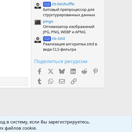
cls-bitshuffle
CLS
Битовый препроцессор для
структурированных данных
pingo
Оптимизатор изображений
JPG, PNG, WEBP и APNG
cls-zstd
CLS
Реализация алгоритма zstd в
виде CLS-фильтра
Поделиться ресурсом
Facebook
X (Twitter)
Bluesky
LinkedIn
Reddit
Pinterest
Tumblr
WhatsApp
Электронная почта
Ссылка
д в систему, если Вы зарегистрируетесь.
х файлов cookie.