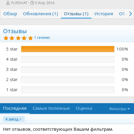
А
Д
YURSHAT
5 Апр 2014
в
а
Обзор
т
Обновления (1)
т
Отзывы (1)
История
Обсуж
о
а
р
с
о
Отзывы
з
5
1 reviews
д
.
0
а
5 star
100%
0
н
з
и
в
4 star
0%
я
ё
з
3 star
0%
д
2 star
0%
1 star
0%
Последнее
Самые полезные
Оценка
Фильтры
4 звёзд
Нет отзывов, соответствующих Вашим фильтрам.