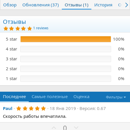
т
т
г
Обзор
Обновления (37)
Отзывы (1)
История
Обсу
о
а
и
р
с
о
Отзывы
з
5
1 reviews
д
.
а
0
5 star
100%
0
н
з
и
в
4 star
0%
я
ё
з
3 star
0%
д
2 star
0%
1 star
0%
Последнее
Самые полезные
Оценка
Фильтры
5
Paul
18 Янв 2019
Версия: 0.67
.
Скорость работы впечатлила.
0
0
з
П
Н
0
в