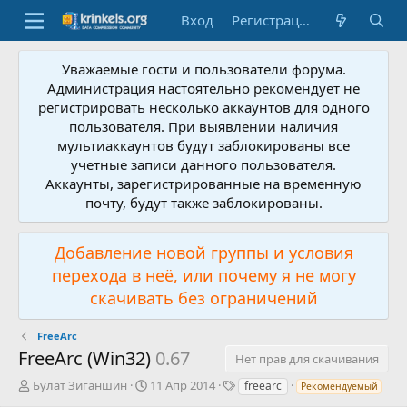
Вход
Регистрация
Уважаемые гости и пользователи форума.
Администрация настоятельно рекомендует не
регистрировать несколько аккаунтов для одного
пользователя. При выявлении наличия
мультиаккаунтов будут заблокированы все
учетные записи данного пользователя.
Аккаунты, зарегистрированные на временную
почту, будут также заблокированы.
Добавление новой группы и условия
перехода в неё, или почему я не могу
скачивать без ограничений
FreeArc
FreeArc (Win32)
0.67
Нет прав для скачивания
А
Д
Т
Булат Зиганшин
11 Апр 2014
freearc
Рекомендуемый
в
а
е