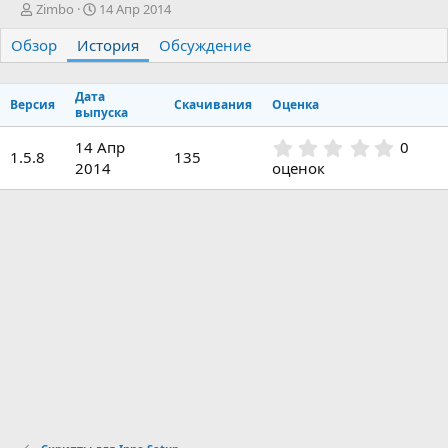
А
Д
Zimbo
14 Апр 2014
в
а
Обзор
т
История
т
Обсуждение
о
а
р
с
Дата
о
Версия
Скачивания
Оценка
выпуска
з
д
0
14 Апр
0
а
1.5.8
135
.
2014
оценок
н
0
и
0
я
з
в
ё
з
д