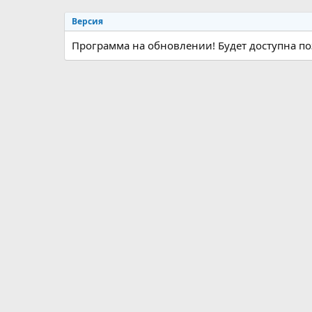
р
с
Версия
о
з
Программа на обновлении! Будет доступна по
д
а
н
и
я