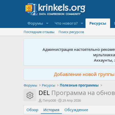
Форумы
Что нового?
Ресурсы
Последние отзывы
Поиск ресурсов
Администрация настоятельно рекомен
мультиакка
Аккаунты, 
Добавление новой группы 
Форумы
Ресурсы
Полезные программы
DEL
Программа на обновл
Иконка ресурса
А
Д
Петр008
29 Апр 2026
в
а
Обзор
т
История
т
Обсуждение
о
а