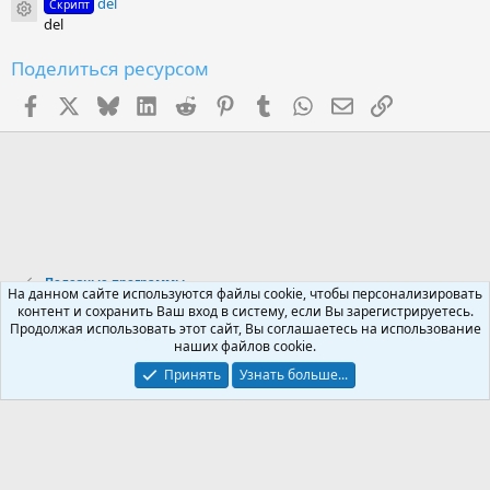
del
д
Скрипт
Иконка ресурса
del
Поделиться ресурсом
Facebook
X (Twitter)
Bluesky
LinkedIn
Reddit
Pinterest
Tumblr
WhatsApp
Электронная поч
Ссылка
Полезные программы
На данном сайте используются файлы cookie, чтобы персонализировать
контент и сохранить Ваш вход в систему, если Вы зарегистрируетесь.
Продолжая использовать этот сайт, Вы соглашаетесь на использование
Russian (RU)
наших файлов cookie.
Обратная связь
Условия и правила
Принять
Узнать больше...
Политика конфиденциальности
Помощь
R
S
S