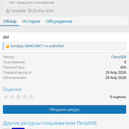
Нет прав для скачивания
А
Д
Петр008
29 Апр 2026
в
а
Обзор
т
История
т
Обсуждение
о
а
р
с
о
del
з
bundyal
,
МАКСИМ17
и
audiofeel
д
Р
а
е
Автор
Петр008
н
а
к
Скачивания
8
и
ц
Просмотры
450
я
и
Первый выпуск
29 Апр 2026
и
Обновление
29 Апр 2026
:
Оценки
0
0 оценок
.
0
0
Обсудить ресурс
з
в
ё
Другие ресурсы пользователя Петр008
з