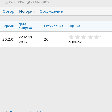
А
Д
Xabib2302
22 Мар 2022
в
а
Обзор
т
История
т
Обсуждение
о
а
р
с
Дата
о
Версия
Скачивания
Оценка
выпуска
з
д
0
22 Мар
0
а
20.2.0
26
.
2022
оценок
н
0
и
0
я
з
в
ё
з
д