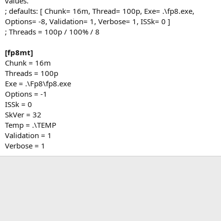
values.
; defaults: [ Chunk= 16m, Thread= 100p, Exe= .\fp8.exe,
Options= -8, Validation= 1, Verbose= 1, ISSk= 0 ]
; Threads = 100p / 100% / 8
[fp8mt]
Chunk = 16m
Threads = 100p
Exe = .\Fp8\fp8.exe
Options = -1
ISSk = 0
SkVer = 32
Temp = .\TEMP
Validation = 1
Verbose = 1