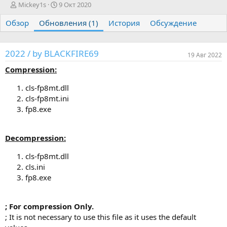
А
Д
Mickey1s
9 Окт 2020
в
а
Обзор
т
Обновления (1)
т
История
Обсуждение
о
а
р
с
о
2022 / by BLACKFIRE69
19 Авг 2022
з
д
Compression:
а
н
cls-fp8mt.dll
и
cls-fp8mt.ini
я
fp8.exe
Decompression:
cls-fp8mt.dll
cls.ini
fp8.exe
; For compression Only.
; It is not necessary to use this file as it uses the default