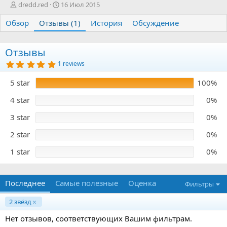
А
Д
dredd.red
16 Июл 2015
в
а
Обзор
т
Отзывы (1)
т
История
Обсуждение
о
а
р
с
о
Отзывы
з
5
1 reviews
д
.
0
а
5 star
100%
0
н
з
и
в
4 star
0%
я
ё
з
3 star
0%
д
2 star
0%
1 star
0%
Последнее
Самые полезные
Оценка
Фильтры
2 звёзд
Нет отзывов, соответствующих Вашим фильтрам.