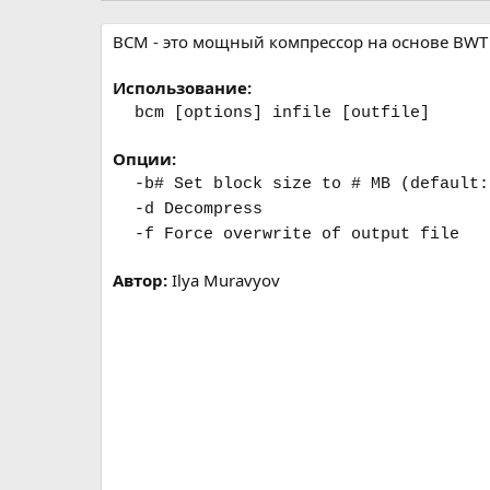
р
с
о
BCM - это мощный компрессор на основе BWT
з
д
Использование:
а
bcm [options] infile [outfile]
н
и
я
Опции:
-b# Set block size to # MB (default:
-d Decompress
-f Force overwrite of output file
Автор:
Ilya Muravyov