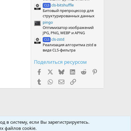
cls-bitshuffle
CLS
Битовый препроцессор для
структурированных данных
pingo
Оптимизатор изображений
JPG, PNG, WEBP и APNG
cls-zstd
CLS
Реализация алгоритма zstd в
виде CLS-фильтра
Поделиться ресурсом
Facebook
X (Twitter)
Bluesky
LinkedIn
Reddit
Pinterest
Tumblr
WhatsApp
Электронная почта
Ссылка
д в систему, если Вы зарегистрируетесь.
х файлов cookie.