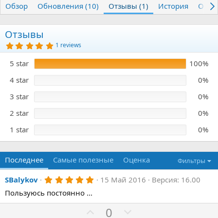
Обзор
т
Обновления (10)
т
Отзывы (1)
История
Обсу
о
а
р
с
о
Отзывы
з
5
1 reviews
д
.
0
а
5 star
100%
0
н
з
и
в
4 star
0%
я
ё
з
3 star
0%
д
2 star
0%
1 star
0%
Последнее
Самые полезные
Оценка
Фильтры
5
SBalykov
15 Май 2016
Версия: 16.00
.
Пользуюсь постоянно ...
0
0
з
П
Н
0
в