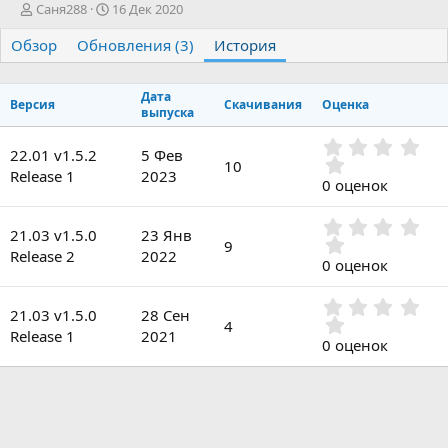
А
Д
Саня288
16 Дек 2020
в
а
Обзор
т
Обновления (3)
т
История
о
а
р
с
Дата
о
Версия
Скачивания
Оценка
выпуска
з
д
0
а
22.01 v1.5.2
5 Фев
.
10
н
Release 1
2023
0
0 оценок
и
0
я
з
0
в
21.03 v1.5.0
23 Янв
.
9
ё
Release 2
2022
0
0 оценок
з
0
д
з
0
в
21.03 v1.5.0
28 Сен
.
4
ё
Release 1
2021
0
0 оценок
з
0
д
з
в
ё
з