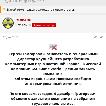
А
Д
YURSHAT
27 Дек 2011
в
а
В этой теме нельзя размещать новые ответы.
т
т
о
а
р
н
YURSHAT
т
а
Тех. админ
Администратор
е
ч
м
а
ы
л
27 Дек 2011
#1
а
Сергей Григорович, основатель и генеральный
директор крупнейшего разработчика
компьютерных игр в Восточной Европе – киевской
компании GSC Game World – решил закрыть
компанию.
Об этом Українським Новинам сообщил
информированный источник.
По его словам, сегодня, 9 декабря, Григорович
объявил о закрытии компании на собрании
трудового коллектива.