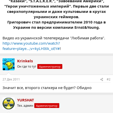
"Казаки", "S.T.A.L.K.E.R.", "Завоевание Америки",
"Герои уничтоженных империй". Первые две стали
сверхпопулярными и даже культовыми в кругах
украинских геймеров.
Григорович стал предпринимателем 2010 года в
Украине по версии компании Ernst&Young.
Видео из украинской телепередачи "Любимая работа".
http://www.youtube.com/watch?
feature=playe...;v=kyLHI6k_oEY#
!
Krinkels
Он где то тут
Администратор
27 Дек 2011
#2
Значит все, второго сталкера не будет? Обидно
YURSHAT
Тех. админ
Администратор