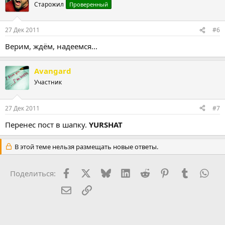
Старожил
Проверенный
27 Дек 2011
#6
Верим, ждём, надеемся...
Avangard
Участник
27 Дек 2011
#7
Перенес пост в шапку.
YURSHAT
В этой теме нельзя размещать новые ответы.
Facebook
X (Twitter)
Bluesky
LinkedIn
Reddit
Pinterest
Tumblr
Wha
Поделиться:
Электронная почта
Ссылка